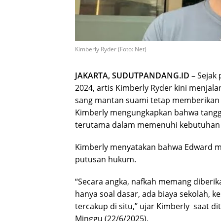
Kimberly Ryder (Foto: Net)
JAKARTA, SUDUTPANDANG.ID –
Sejak
2024, artis Kimberly Ryder kini menjala
sang mantan suami tetap memberikan n
Kimberly mengungkapkan bahwa tanggung
terutama dalam memenuhi kebutuhan h
Kimberly menyatakan bahwa Edward m
putusan hukum.
“Secara angka, nafkah memang diberika
hanya soal dasar, ada biaya sekolah, 
tercakup di situ,” ujar Kimberly saat d
Minggu (22/6/2025).