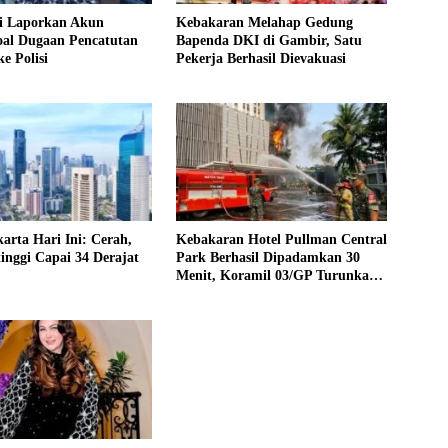
i Laporkan Akun
Kebakaran Melahap Gedung
oal Dugaan Pencatutan
Bapenda DKI di Gambir, Satu
ke Polisi
Pekerja Berhasil Dievakuasi
arta Hari Ini: Cerah,
Kebakaran Hotel Pullman Central
inggi Capai 34 Derajat
Park Berhasil Dipadamkan 30
Menit, Koramil 03/GP Turunkan
2 Water Tank