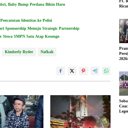
FC R
abri, Baby Bump Perdana Bikin Haru
Rica
ncatutan Identitas ke Polisi
ari Sponsorship Menuju Strategic Partnership
er Siswa SMPN Satu Atap Kesongo
Pram
Kimberly Ryder
Nafkah
Pers
2026
Soba
Coac
Lege