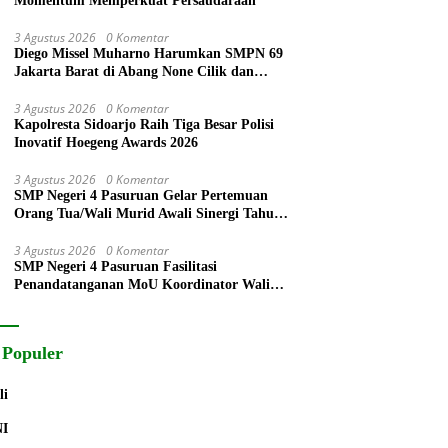
Momentum Memperkuat Persaudaraan
3 Agustus 2026
0 Komentar
Diego Missel Muharno Harumkan SMPN 69
Jakarta Barat di Abang None Cilik dan
Remaja Kencur 2026
3 Agustus 2026
0 Komentar
Kapolresta Sidoarjo Raih Tiga Besar Polisi
Inovatif Hoegeng Awards 2026
3 Agustus 2026
0 Komentar
SMP Negeri 4 Pasuruan Gelar Pertemuan
Orang Tua/Wali Murid Awali Sinergi Tahun
Pelajaran 2026/2027
3 Agustus 2026
0 Komentar
SMP Negeri 4 Pasuruan Fasilitasi
Penandatanganan MoU Koordinator Wali
Murid dengan Komite Sekolah
 Populer
li
NI