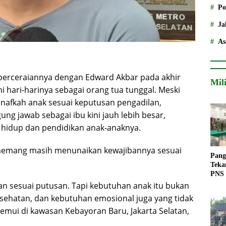
Po
Ja
As
 perceraiannya dengan Edward Akbar pada akhir
Mil
ni hari-harinya sebagai orang tua tunggal. Meski
afkah anak sesuai keputusan pengadilan,
 jawab sebagai ibu kini jauh lebih besar,
idup dan pendidikan anak-anaknya.
emang masih menunaikan kewajibannya sesuai
Pang
Teka
PNS
n sesuai putusan. Tapi kebutuhan anak itu bukan
kesehatan, dan kebutuhan emosional juga yang tidak
itemui di kawasan Kebayoran Baru, Jakarta Selatan,