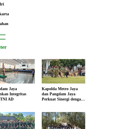
lri
karta
ahan
iter
dam Jaya
Kapolda Metro Jaya
nkan Integritas
dan Pangdam Jaya
 TNI AD
Perkuat Sinergi dengan
Korps Marinir