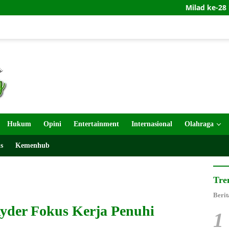
Milad ke-28 BPPKB 98 di P
Hukum
Opini
Entertainment
Internasional
Olahraga
s
Kemenhub
Tre
Berit
Ryder Fokus Kerja Penuhi
1