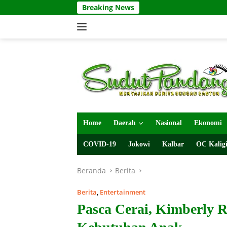
Langsung
Breaking News
ke
konten
Home
Daerah
Nasional
Ekonomi
COVID-19
Jokowi
Kalbar
OC Kaligi
Beranda
Berita
Berita
,
Entertainment
Pasca Cerai, Kimberly 