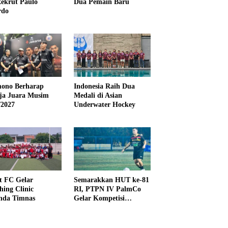
ekrut Paulo
Dua Pemain Baru
rdo
ono Berharap
Indonesia Raih Dua
ija Juara Musim
Medali di Asian
/2027
Underwater Hockey
t FC Gelar
Semarakkan HUT ke-81
hing Clinic
RI, PTPN IV PalmCo
nda Timnas
Gelar Kompetisi
Olahraga