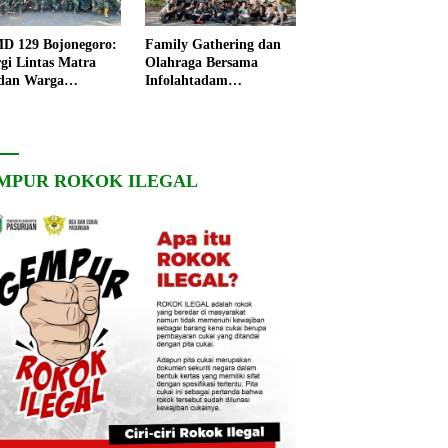
 129 Bojonegoro:
Family Gathering dan
rgi Lintas Matra
Olahraga Bersama
dan Warga
Infolahtadam
ngo, Percepat
V/Brawijaya Pererat
angunan Desa
Soliditas dan
Kebersamaan
MPUR ROKOK ILEGAL