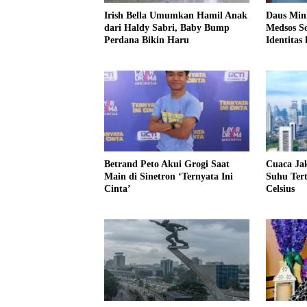
Irish Bella Umumkan Hamil Anak
Daus Min
dari Haldy Sabri, Baby Bump
Medsos S
Perdana Bikin Haru
Identitas 
Betrand Peto Akui Grogi Saat
Cuaca Jak
Main di Sinetron ‘Ternyata Ini
Suhu Tert
Cinta’
Celsius