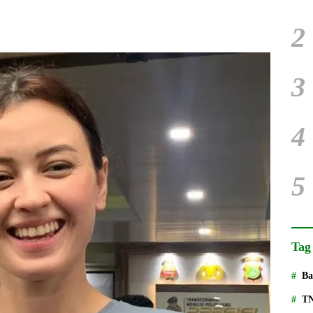
2
3
4
5
Tag
Ba
T