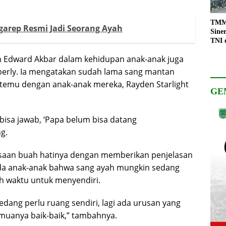
TMMD
garep Resmi Jadi Seorang Ayah
Sine
TNI 
Keso
ran Edward Akbar dalam kehidupan anak-anak juga
Pemb
mberly. Ia mengatakan sudah lama sang mantan
emu dengan anak-anak mereka, Rayden Starlight
GE
bisa jawab, ‘Papa belum bisa datang
g.
asaan buah hatinya dengan memberikan penjelasan
ada anak-anak bahwa sang ayah mungkin sedang
h waktu untuk menyendiri.
dang perlu ruang sendiri, lagi ada urusan yang
emuanya baik-baik,” tambahnya.