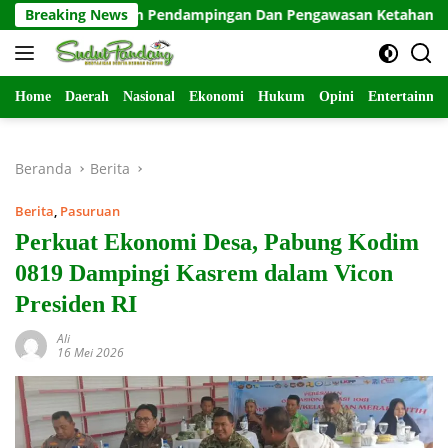
Langsung
 Laksanakan Pendampingan Dan Pengawasan Ketahanan Pangan D
Breaking News
ke
konten
Home
Daerah
Nasional
Ekonomi
Hukum
Opini
Entertainme
Beranda
Berita
Berita
,
Pasuruan
Perkuat Ekonomi Desa, Pabung Kodim
0819 Dampingi Kasrem dalam Vicon
Presiden RI
Ali
16 Mei 2026