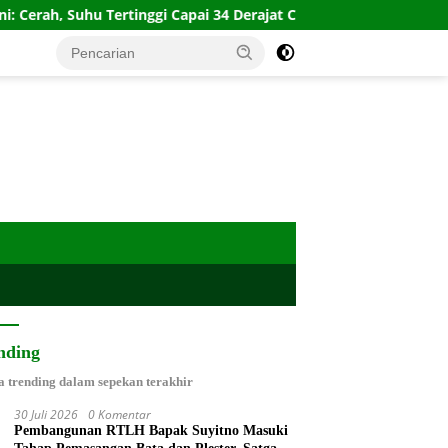
inggi Capai 34 Derajat Celsius
Ketum Asbanda Tekankan 
nding
a trending dalam sepekan terakhir
30 Juli 2026
0 Komentar
Pembangunan RTLH Bapak Suyitno Masuki