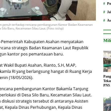
Po
Ja
As
an penuh terhadap rencana pembangunan Kantor Badan Keamanan
Silo Baru, Kecamatan Silau Laut. (Foto: ist/sp)
Mil
,-Pemerintah Kabupaten Asahan menyatakan
cana strategis Badan Keamanan Laut Republik
gun kantor pos pemantauan baru.
t Wakil Bupati Asahan, Rianto, S.H, M.AP,
kamla RI yang berlangsung hangat di Ruang Kerja
Pang
nin (18/05/2026).
Teka
PNS
a rencana pembangunan Kantor Bakamla Tanjung
erlokasi di Desa Silo Baru, Kecamatan Silau Laut.
iskusi strategis tersebut di antaranya Asisten
t, Kepala Dinas Perhubungan, Kepala Dinas