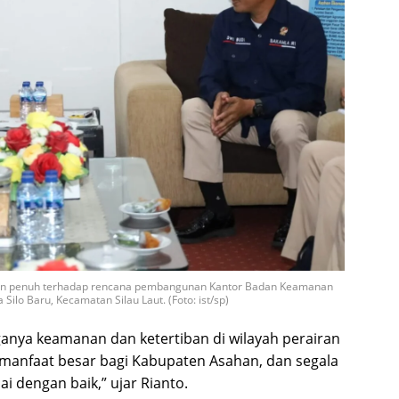
an penuh terhadap rencana pembangunan Kantor Badan Keamanan
Silo Baru, Kecamatan Silau Laut. (Foto: ist/sp)
aganya keamanan dan ketertiban di wilayah perairan
manfaat besar bagi Kabupaten Asahan, dan segala
i dengan baik,” ujar Rianto.