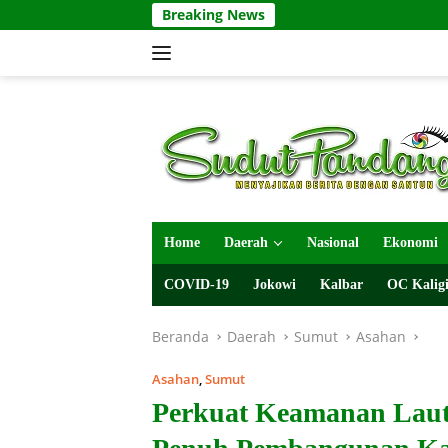
Langsung
Breaking News
ke
konten
Home
Daerah
Nasional
Ekonomi
COVID-19
Jokowi
Kalbar
OC Kaligi
Beranda
Daerah
Sumut
Asahan
Asahan
,
Sumut
Perkuat Keamanan Lau