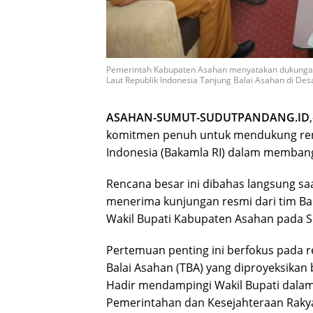
Pemerintah Kabupaten Asahan menyatakan dukung
Laut Republik Indonesia Tanjung Balai Asahan di Desa 
​ASAHAN-SUMUT-SUDUTPANDANG.ID
komitmen penuh untuk mendukung ren
Indonesia (Bakamla RI) dalam memban
Rencana besar ini dibahas langsung saa
menerima kunjungan resmi dari tim Ba
Wakil Bupati Kabupaten Asahan pada Se
​Pertemuan penting ini berfokus pad
Balai Asahan (TBA) yang diproyeksikan b
Hadir mendampingi Wakil Bupati dalam d
Pemerintahan dan Kesejahteraan Rakya