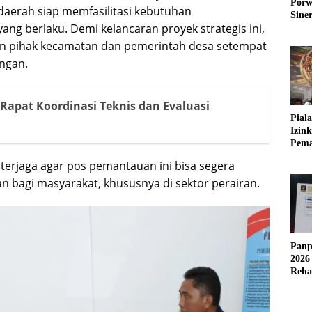
Porw
aerah siap memfasilitasi kebutuhan
Sine
ng berlaku. Demi kelancaran proyek strategis ini,
an pihak kecamatan dan pemerintah desa setempat
ngan.
apat Koordinasi Teknis dan Evaluasi
Pial
Izin
Pema
Fleks
 terjaga agar pos pemantauan ini bisa segera
 bagi masyarakat, khususnya di sektor perairan.
Panp
2026
Reha
AFC