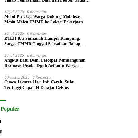
Tahap Pemasangan Bata dan Plester, Satgas
TMMD Kejar Kualitas Hunian
30 Juli 2026
0 Komentar
Mobil Pick Up Warga Dukung Mobilisasi
Mesin Molen TMMD ke Lokasi Pekerjaan
30 Juli 2026
0 Komentar
RTLH Ibu Sumanah Hampir Rampung,
Satgas TMMD Tinggal Selesaikan Tahap
Finishing
30 Juli 2026
0 Komentar
Angkut Batu Demi Percepat Pembangunan
Drainase, Prada Teguh Arfianto Warga
Segera Rasakan Manfaatnya
6 Agustus 2026
0 Komentar
Cuaca Jakarta Hari Ini: Cerah, Suhu
Tertinggi Capai 34 Derajat Celsius
 Populer
li
NI