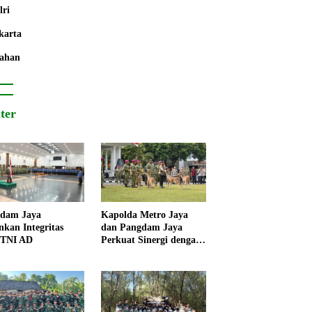
lri
karta
ahan
iter
dam Jaya
Kapolda Metro Jaya
nkan Integritas
dan Pangdam Jaya
 TNI AD
Perkuat Sinergi dengan
Korps Marinir