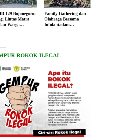
 129 Bojonegoro:
Family Gathering dan
rgi Lintas Matra
Olahraga Bersama
dan Warga
Infolahtadam
ngo, Percepat
V/Brawijaya Pererat
angunan Desa
Soliditas dan
Kebersamaan
MPUR ROKOK ILEGAL