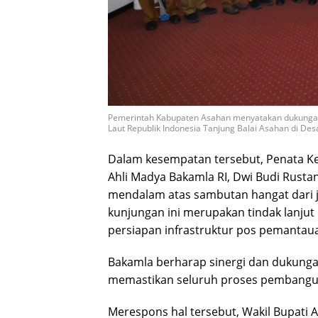
Pemerintah Kabupaten Asahan menyatakan dukung
Laut Republik Indonesia Tanjung Balai Asahan di Desa 
​Dalam kesempatan tersebut, Penata
Ahli Madya Bakamla RI, Dwi Budi Rustan
mendalam atas sambutan hangat dari 
kunjungan ini merupakan tindak lanjut
persiapan infrastruktur pos pemantau
Bakamla berharap sinergi dan dukung
memastikan seluruh proses pembangun
​Merespons hal tersebut, Wakil Bupati 