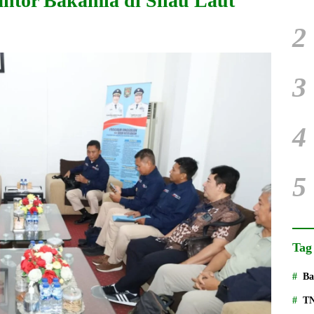
tor Bakamla di Silau Laut
2
3
4
5
Tag
Ba
T