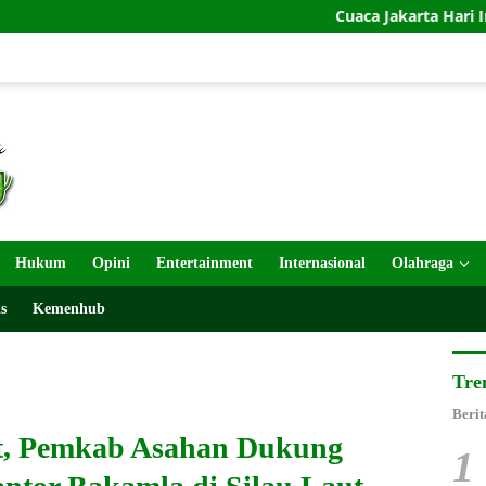
Cuaca Jakarta Hari Ini: Cerah, Suhu Tert
Hukum
Opini
Entertainment
Internasional
Olahraga
s
Kemenhub
Tre
Berit
t, Pemkab Asahan Dukung
1