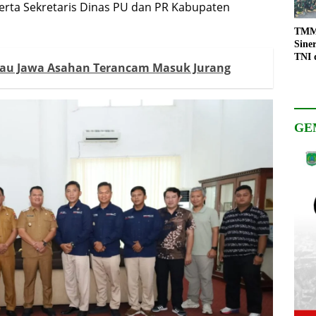
serta Sekretaris Dinas PU dan PR Kabupaten
TMMD
Sine
TNI 
lau Jawa Asahan Terancam Masuk Jurang
Keso
Pemb
GE