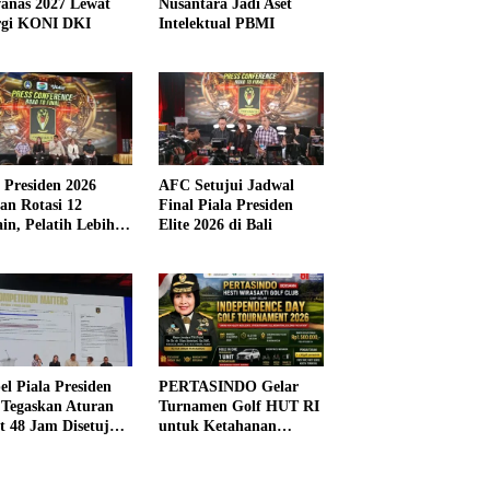
anas 2027 Lewat
Nusantara Jadi Aset
rgi KONI DKI
Intelektual PBMI
a Presiden 2026
AFC Setujui Jadwal
kan Rotasi 12
Final Piala Presiden
in, Pelatih Lebih
Elite 2026 di Bali
ibel
el Piala Presiden
PERTASINDO Gelar
 Tegaskan Aturan
Turnamen Golf HUT RI
t 48 Jam Disetujui
untuk Ketahanan
Kesehatan