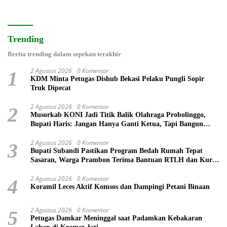
Trending
Berita trending dalam sepekan terakhir
2 Agustus 2026
0 Komentar
1
KDM Minta Petugas Dishub Bekasi Pelaku Pungli Sopir
Truk Dipecat
2 Agustus 2026
0 Komentar
2
Musorkab KONI Jadi Titik Balik Olahraga Probolinggo,
Bupati Haris: Jangan Hanya Ganti Ketua, Tapi Bangun
Prestasi
2 Agustus 2026
0 Komentar
3
Bupati Subandi Pastikan Program Bedah Rumah Tepat
Sasaran, Warga Prambon Terima Bantuan RTLH dan Kursi
Roda
2 Agustus 2026
0 Komentar
4
Koramil Leces Aktif Komsos dan Dampingi Petani Binaan
2 Agustus 2026
0 Komentar
5
Petugas Damkar Meninggal saat Padamkan Kebakaran