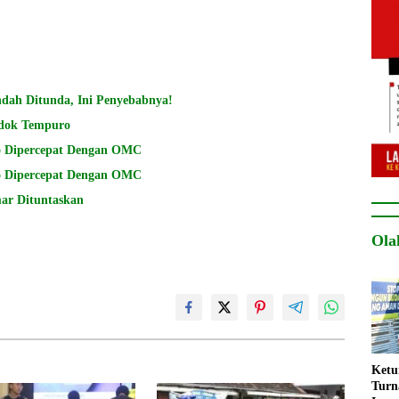
dah Ditunda, Ini Penyebabnya!
dok Tempuro
BNPB: Pemadaman Karhutla di Gunung Bromo Dipercepat Dengan OMC
BNPB: Pemadaman Karhutla di Gunung Bromo Dipercepat Dengan OMC
ar Dituntaskan
Ola
Ket
Turn