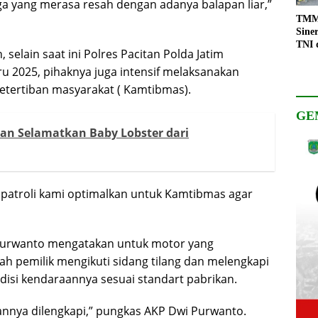
rga yang merasa resah dengan adanya balapan liar,”
TMMD
Sine
TNI 
elain saat ini Polres Pacitan Polda Jatim
Keso
 2025, pihaknya juga intensif melaksanakan
Pemb
etertiban masyarakat ( Kamtibmas).
GE
itan Selamatkan Baby Lobster dari
at patroli kami optimalkan untuk Kamtibmas agar
 Purwanto mengatakan untuk motor yang
ah pemilik mengikuti sidang tilang dan melengkapi
disi kendaraannya sesuai standart pabrikan.
tannya dilengkapi,” pungkas AKP Dwi Purwanto.