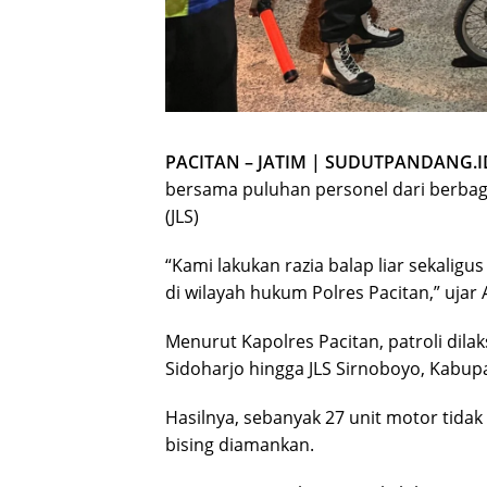
PACITAN – JATIM | SUDUTPANDANG.I
bersama puluhan personel dari berbagai
(JLS)
“Kami lakukan razia balap liar sekalig
di wilayah hukum Polres Pacitan,” ujar
Menurut Kapolres Pacitan, patroli dilak
Sidoharjo hingga JLS Sirnoboyo, Kabup
Hasilnya, sebanyak 27 unit motor tidak 
bising diamankan.