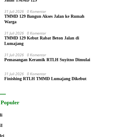
Jalan TMMD 129
31 Juli 2026
0 Komentar
TMMD 129 Bangun Akses Jalan ke Rumah
Warga
31 Juli 2026
0 Komentar
TMMD 129 Kebut Rabat Beton Jalan di
Lumajang
31 Juli 2026
0 Komentar
Pemasangan Keramik RTLH Suyitno Dimulai
31 Juli 2026
0 Komentar
Finishing RTLH TMMD Lumajang Dikebut
 Populer
li
NI
lri