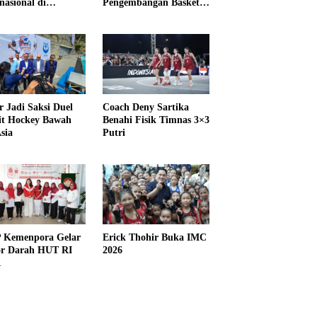
nasional di
Pengembangan Basket
IKMA
3×3
r Jadi Saksi Duel
Coach Deny Sartika
it Hockey Bawah
Benahi Fisik Timnas 3×3
sia
Putri
Kemenpora Gelar
Erick Thohir Buka IMC
r Darah HUT RI
2026
1