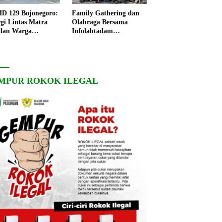
 129 Bojonegoro:
Family Gathering dan
rgi Lintas Matra
Olahraga Bersama
dan Warga
Infolahtadam
ngo, Percepat
V/Brawijaya Pererat
angunan Desa
Soliditas dan
Kebersamaan
MPUR ROKOK ILEGAL