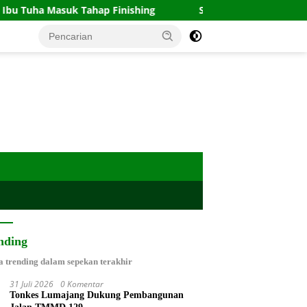
suk Tahap Finishing
Sidang Hak Asuh Anak Ruben Onsu 
nding
a trending dalam sepekan terakhir
31 Juli 2026
0 Komentar
Tonkes Lumajang Dukung Pembangunan