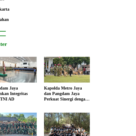
karta
ahan
iter
dam Jaya
Kapolda Metro Jaya
nkan Integritas
dan Pangdam Jaya
 TNI AD
Perkuat Sinergi dengan
Korps Marinir