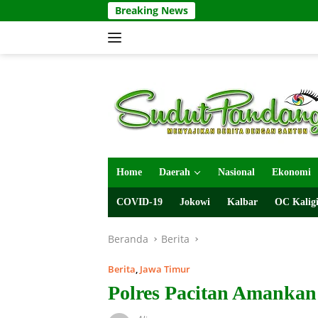
Langsung
Breaking News
ke
konten
Home
Daerah
Nasional
Ekonomi
COVID-19
Jokowi
Kalbar
OC Kaligi
Beranda
Berita
Berita
,
Jawa Timur
Polres Pacitan Amankan 