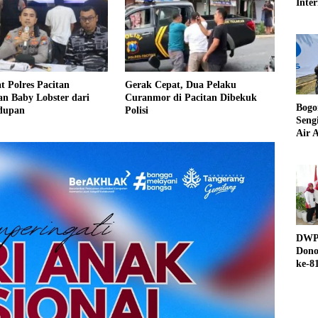
Inter
UND
t Polres Pacitan
Gerak Cepat, Dua Pelaku
n Baby Lobster dari
Curanmor di Pacitan Dibekuk
Bogo
dupan
Polisi
Seng
Air A
DWP 
Dono
ke-8