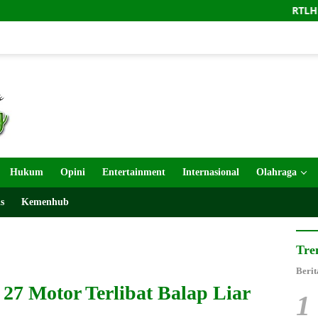
RTLH Ibu Tuha Ma
Hukum
Opini
Entertainment
Internasional
Olahraga
s
Kemenhub
Tre
Berit
27 Motor Terlibat Balap Liar
1