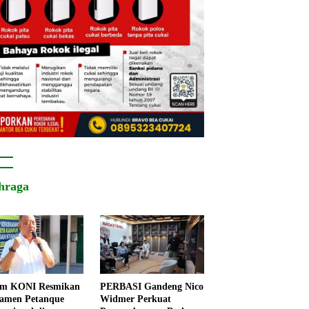
hraga
um KONI Resmikan
PERBASI Gandeng Nico
amen Petanque
Widmer Perkuat