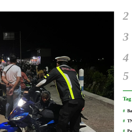
2
3
4
5
Tag
Ba
T
Po