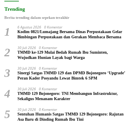
Trending
Berita trending dalam sepekan terakhir
6 Agustus 2026
0 Komentar
1
Kodim 0821/Lumajang Bersama Dinas Perpustakaan Gelar
Bimbingan Perpustakaan dan Gerakan Membaca Bersama
30 Juli 2026
0 Komentar
2
TMMD ke-129 Mulai Bedah Rumah Ibu Suminten,
Wujudkan Hunian Layak bagi Warga
30 Juli 2026
0 Komentar
3
Sinergi Satgas TMMD 129 dan DPMD Bojonegoro ‘Upgrade’
Peran Kader Posyandu Lewat Bimtek 6 SPM
30 Juli 2026
0 Komentar
4
TMMD 129 Bojonegoro: TNI Membangun Infrastruktur,
Sekaligus Menanam Karakter
30 Juli 2026
0 Komentar
5
Sentuhan Humanis Satgas TMMD 129 Bojonegoro: Rajutan
Asa Baru di Dinding Rumah Ibu Tini