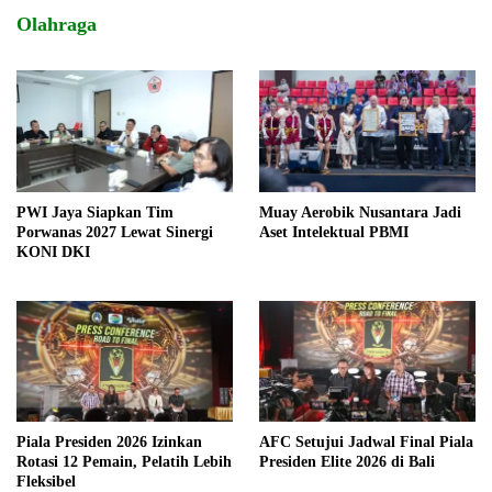
Olahraga
PWI Jaya Siapkan Tim
Muay Aerobik Nusantara Jadi
Porwanas 2027 Lewat Sinergi
Aset Intelektual PBMI
KONI DKI
Piala Presiden 2026 Izinkan
AFC Setujui Jadwal Final Piala
Rotasi 12 Pemain, Pelatih Lebih
Presiden Elite 2026 di Bali
Fleksibel