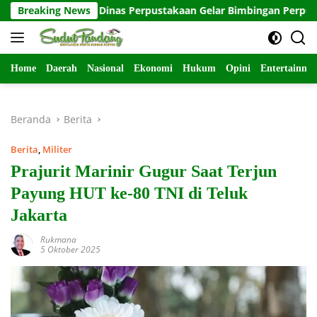
Langsung
Bersama Dinas Perpustakaan Gelar Bimbingan Perpustakaan d
Breaking News
ke
konten
Home
Daerah
Nasional
Ekonomi
Hukum
Opini
Entertainme
Beranda
Berita
Berita
,
Militer
Prajurit Marinir Gugur Saat Terjun
Payung HUT ke-80 TNI di Teluk
Jakarta
Rukmana
5 Oktober 2025