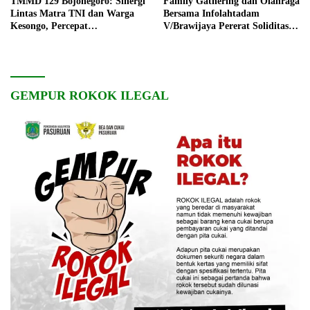
TMMD 129 Bojonegoro: Sinergi
Family Gathering dan Olahraga
Lintas Matra TNI dan Warga
Bersama Infolahtadam
Kesongo, Percepat
V/Brawijaya Pererat Soliditas
Pembangunan Desa
dan Kebersamaan
GEMPUR ROKOK ILEGAL