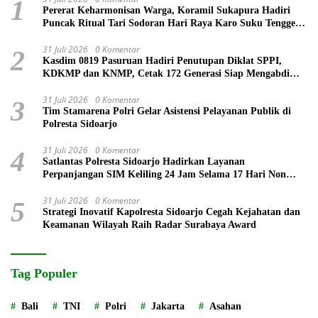
1
Pererat Keharmonisan Warga, Koramil Sukapura Hadiri
Puncak Ritual Tari Sodoran Hari Raya Karo Suku Tengger
di Bromo
31 Juli 2026
0 Komentar
2
Kasdim 0819 Pasuruan Hadiri Penutupan Diklat SPPI,
KDKMP dan KNMP, Cetak 172 Generasi Siap Mengabdi
untuk Negeri
31 Juli 2026
0 Komentar
3
Tim Stamarena Polri Gelar Asistensi Pelayanan Publik di
Polresta Sidoarjo
31 Juli 2026
0 Komentar
4
Satlantas Polresta Sidoarjo Hadirkan Layanan
Perpanjangan SIM Keliling 24 Jam Selama 17 Hari Non
Stop
31 Juli 2026
0 Komentar
5
Strategi Inovatif Kapolresta Sidoarjo Cegah Kejahatan dan
Keamanan Wilayah Raih Radar Surabaya Award
Tag Populer
Bali
TNI
Polri
Jakarta
Asahan