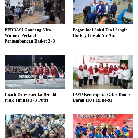
PERBASI Gandeng Nico
Bogor Jadi Saksi Duel Sengit
Widmer Perkuat
Hockey Bawah Air Asia
Pengembangan Basket 3×3
Coach Deny Sartika Benahi
DWP Kemenpora Gelar Donor
Fisik Timnas 3×3 Putri
Darah HUT RI ke-81