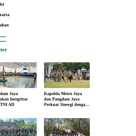
lri
karta
ahan
iter
dam Jaya
Kapolda Metro Jaya
nkan Integritas
dan Pangdam Jaya
 TNI AD
Perkuat Sinergi dengan
Korps Marinir