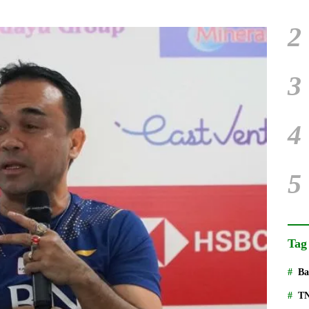
2
3
4
5
Tag
Ba
T