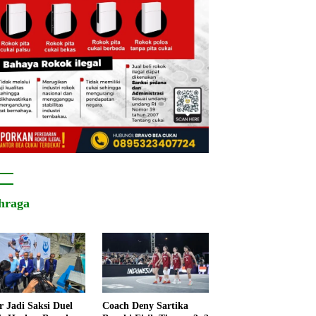
hraga
r Jadi Saksi Duel
Coach Deny Sartika