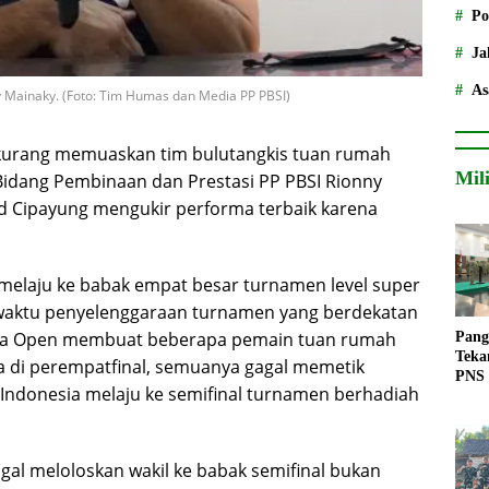
Po
Ja
As
 Mainaky. (Foto: Tim Humas dan Media PP PBSI)
 kurang memuaskan tim bulutangkis tuan rumah
Mil
idang Pembinaan dan Prestasi PP PBSI Rionny
ad Cipayung mengukir performa terbaik karena
 melaju ke babak empat besar turnamen level super
 waktu penyelenggaraan turnamen yang berdekatan
sia Open membuat beberapa pemain tuan rumah
Pang
Teka
sa di perempatfinal, semuanya gagal memetik
PNS
l Indonesia melaju ke semifinal turnamen berhadiah
agal meloloskan wakil ke babak semifinal bukan