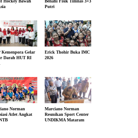
it Hockey Bawah
Benahi Fisik Timnas 3×3
sia
Putri
Kemenpora Gelar
Erick Thohir Buka IMC
r Darah HUT RI
2026
1
iano Norman
Marciano Norman
siasi Atlet Angkat
Resmikan Sport Center
 NTB
UNDIKMA Mataram