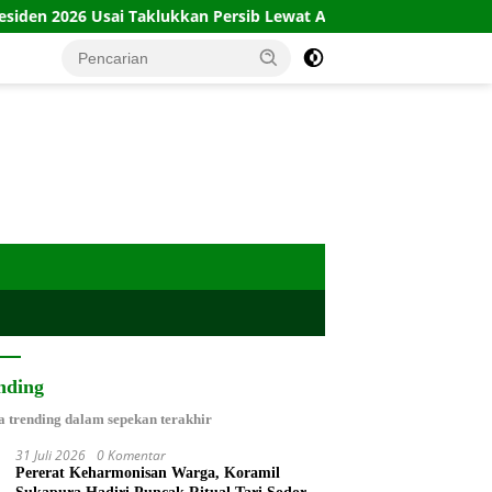
lukkan Persib Lewat Adu Penalti
Babinsa Plinggisan Int
nding
a trending dalam sepekan terakhir
31 Juli 2026
0 Komentar
Pererat Keharmonisan Warga, Koramil