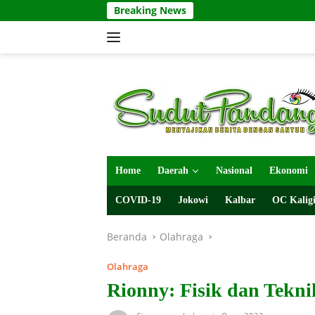
Langsung
Breaking News
ke
konten
Home
Daerah
Nasional
Ekonomi
COVID-19
Jokowi
Kalbar
OC Kaligi
Beranda
Olahraga
Olahraga
Rionny: Fisik dan Tekn