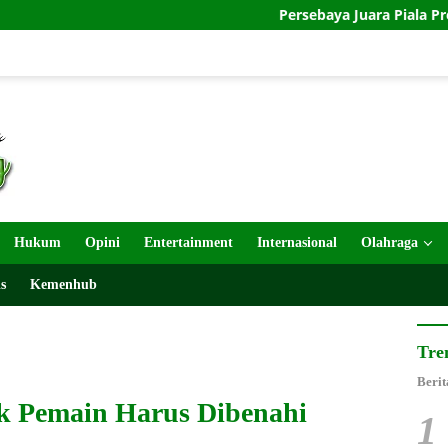
Persebaya Juara Piala Presiden 2026 Usai Tak
Hukum
Opini
Entertainment
Internasional
Olahraga
s
Kemenhub
Tre
Berit
ik Pemain Harus Dibenahi
1