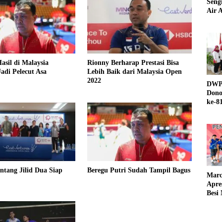
Seng
Air A
asil di Malaysia
Rionny Berharap Prestasi Bisa
Jadi Pelecut Asa
Lebih Baik dari Malaysia Open
2022
DWP 
Dono
ke-8
ntang Jilid Dua Siap
Beregu Putri Sudah Tampil Bagus
Marc
Apre
Besi