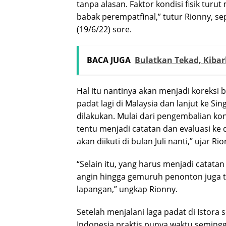
tanpa alasan. Faktor kondisi fisik turu
babak perempatfinal,” tutur Rionny, se
(19/6/22) sore.
BACA JUGA
Bulatkan Tekad, Kiba
Hal itu nantinya akan menjadi koreks
padat lagi di Malaysia dan lanjut ke S
dilakukan. Mulai dari pengembalian kondi
tentu menjadi catatan dan evaluasi k
akan diikuti di bulan Juli nanti,” ujar Ri
“Selain itu, yang harus menjadi catatan 
angin hingga gemuruh penonton juga 
lapangan,” ungkap Rionny.
Setelah menjalani laga padat di Istor
Indonesia praktis punya waktu semingg