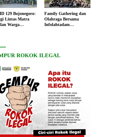
 129 Bojonegoro:
Family Gathering dan
rgi Lintas Matra
Olahraga Bersama
dan Warga
Infolahtadam
ngo, Percepat
V/Brawijaya Pererat
angunan Desa
Soliditas dan
Kebersamaan
MPUR ROKOK ILEGAL