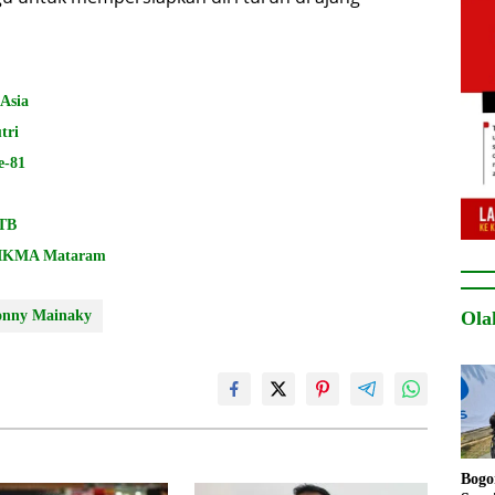
 Asia
tri
e-81
NTB
DIKMA Mataram
Ola
onny Mainaky
Bogo