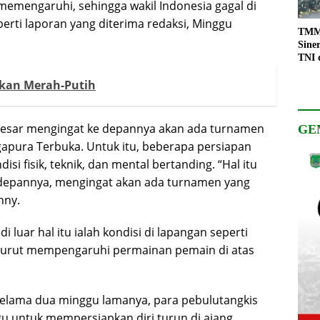
t memengaruhi, sehingga wakil Indonesia gagal di
perti laporan yang diterima redaksi, Minggu
TMMD
Sine
TNI 
Keso
rkan Merah-Putih
Pemb
i besar mengingat ke depannya akan ada turnamen
GE
ingapura Terbuka. Untuk itu, beberapa persiapan
si fisik, teknik, dan mental bertanding. “Hal itu
e depannya, mengingat akan ada turnamen yang
onny.
di luar hal itu ialah kondisi di lapangan seperti
turut mempengaruhi permainan pemain di atas
a selama dua minggu lamanya, para pebulutangkis
u untuk mempersiapkan diri turun di ajang