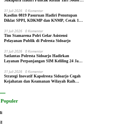
Sukapura Hadiri Puncak Ritual Tari Sodoran
Hari Raya Karo Suku Tengger di Bromo
31 Juli 2026
0 Komentar
Kasdim 0819 Pasuruan Hadiri Penutupan
Diklat SPPI, KDKMP dan KNMP, Cetak 172
Generasi Siap Mengabdi untuk Negeri
31 Juli 2026
0 Komentar
Tim Stamarena Polri Gelar Asistensi
Pelayanan Publik di Polresta Sidoarjo
31 Juli 2026
0 Komentar
Satlantas Polresta Sidoarjo Hadirkan
Layanan Perpanjangan SIM Keliling 24 Jam
Selama 17 Hari Non Stop
31 Juli 2026
0 Komentar
Strategi Inovatif Kapolresta Sidoarjo Cegah
Kejahatan dan Keamanan Wilayah Raih
Radar Surabaya Award
 Populer
li
NI