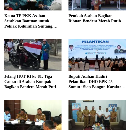
Ketua TP PKK Asahan
Pemkab Asahan Bagikan
Serahkan Bantuan untuk
Ribuan Bendera Merah Putih
Poklak Kelurahan Sentang,
Perkuat UMKM Jelang Lomba
UP2K Sumut
Jelang HUT RI ke-81, Tiga
Bupati Asahan Hadiri
Camat di Asahan Kompak
Pelantikan DHD BPK 45
Bagikan Bendera Merah Putih
Sumut: Siap Bangun Karakter
kepada Warga
Generasi Muda Berjiwa
Kejuangan