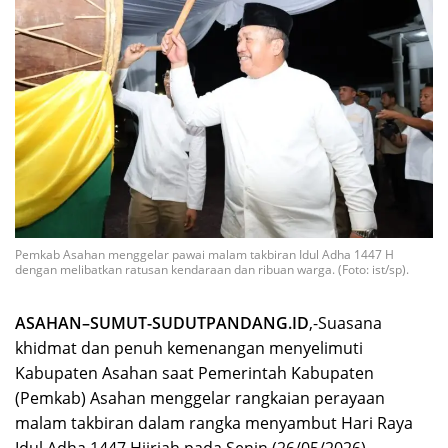
Pemkab Asahan menggelar pawai malam takbiran Idul Adha 1447 H
dengan melibatkan ratusan kendaraan dan ribuan warga. (Foto: ist/sp).
ASAHAN–SUMUT-SUDUTPANDANG.ID
,-Suasana
khidmat dan penuh kemenangan menyelimuti
Kabupaten Asahan saat Pemerintah Kabupaten
(Pemkab) Asahan menggelar rangkaian perayaan
malam takbiran dalam rangka menyambut Hari Raya