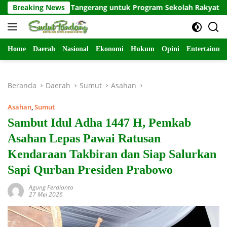
Langsung
emkab Tangerang untuk Program Sekolah Rakyat
Breaking News
Rakor
ke
konten
Home
Daerah
Nasional
Ekonomi
Hukum
Opini
Entertainme
Beranda
Daerah
Sumut
Asahan
Asahan
,
Sumut
Sambut Idul Adha 1447 H, Pemkab
Asahan Lepas Pawai Ratusan
Kendaraan Takbiran dan Siap Salurkan
Sapi Qurban Presiden Prabowo
Agung Ferdianto
27 Mei 2026