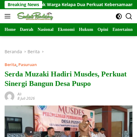
Langsung
erang Ajak Warga Kelapa Dua Perkuat Kebersamaan
Breaking News
Po
ke
konten
Home
Daerah
Nasional
Ekonomi
Hukum
Opini
Entertainme
Beranda
Berita
Berita
,
Pasuruan
Serda Muzaki Hadiri Musdes, Perkuat
Sinergi Bangun Desa Puspo
Ali
8 Juli 2026