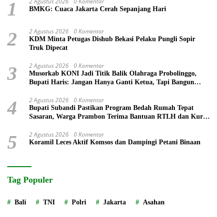
2 Agustus 2026
0 Komentar
1
BMKG: Cuaca Jakarta Cerah Sepanjang Hari
2 Agustus 2026
0 Komentar
2
KDM Minta Petugas Dishub Bekasi Pelaku Pungli Sopir
Truk Dipecat
2 Agustus 2026
0 Komentar
3
Musorkab KONI Jadi Titik Balik Olahraga Probolinggo,
Bupati Haris: Jangan Hanya Ganti Ketua, Tapi Bangun
Prestasi
2 Agustus 2026
0 Komentar
4
Bupati Subandi Pastikan Program Bedah Rumah Tepat
Sasaran, Warga Prambon Terima Bantuan RTLH dan Kursi
Roda
2 Agustus 2026
0 Komentar
5
Koramil Leces Aktif Komsos dan Dampingi Petani Binaan
Tag Populer
Bali
TNI
Polri
Jakarta
Asahan