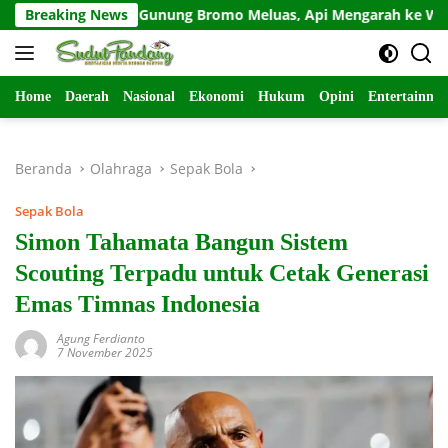
Langsung
ebakaran Gunung Bromo Meluas, Api Mengarah ke Wilayah Pas
Breaking News
ke
konten
Home
Daerah
Nasional
Ekonomi
Hukum
Opini
Entertainme
Beranda
Olahraga
Sepak Bola
Sepak Bola
Simon Tahamata Bangun Sistem
Scouting Terpadu untuk Cetak Generasi
Emas Timnas Indonesia
Agung Ferdianto
7 November 2025