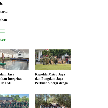
lri
karta
ahan
iter
dam Jaya
Kapolda Metro Jaya
nkan Integritas
dan Pangdam Jaya
 TNI AD
Perkuat Sinergi dengan
Korps Marinir