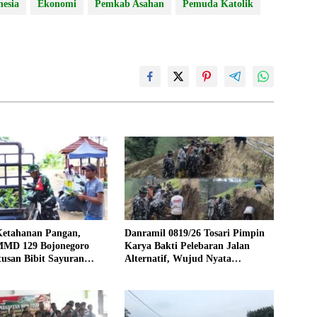
nesia
Ekonomi
Pemkab Asahan
Pemuda Katolik
Ketahanan Pangan,
Danramil 0819/26 Tosari Pimpin
MMD 129 Bojonegoro
Karya Bakti Pelebaran Jalan
usan Bibit Sayuran
Alternatif, Wujud Nyata
rga Kesongo
Kemanunggalan TNI dan Rakyat