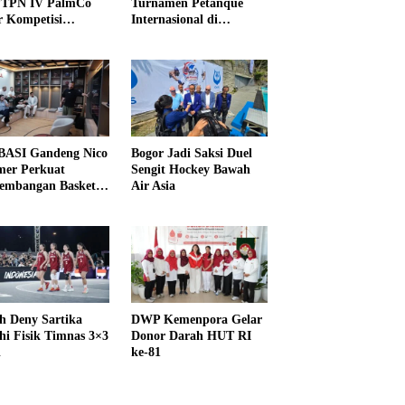
PTPN IV PalmCo
Turnamen Petanque
r Kompetisi
Internasional di
raga
UNDIKMA
ASI Gandeng Nico
Bogor Jadi Saksi Duel
er Perkuat
Sengit Hockey Bawah
embangan Basket
Air Asia
h Deny Sartika
DWP Kemenpora Gelar
hi Fisik Timnas 3×3
Donor Darah HUT RI
i
ke-81