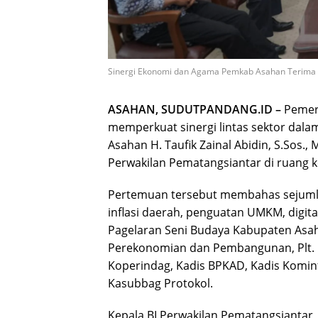
Sinergi Ekonomi dan Agama Pemkab Asahan Terima 
ASAHAN, SUDUTPANDANG.ID –
Pemer
memperkuat sinergi lintas sektor dal
Asahan H. Taufik Zainal Abidin, S.Sos.,
Perwakilan Pematangsiantar di ruang k
Pertemuan tersebut membahas sejumlah
inflasi daerah, penguatan UMKM, digit
Pagelaran Seni Budaya Kabupaten Asah
Perekonomian dan Pembangunan, Plt. Ka
Koperindag, Kadis BPKAD, Kadis Komin
Kasubbag Protokol.
Kepala BI Perwakilan Pematangsianta