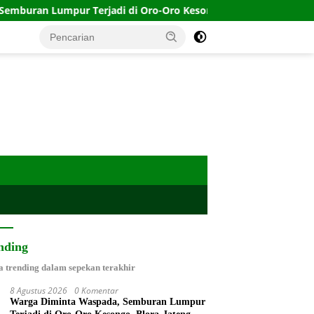
di di Oro-Oro Kesongo, Blora-Jateng
Timnas Indonesia 
nding
a trending dalam sepekan terakhir
8 Agustus 2026
0 Komentar
Warga Diminta Waspada, Semburan Lumpur