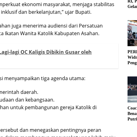
RI, 
perkuat ekonomi masyarakat, menjaga stabilitas
Gela
klusif dan berkelanjutan,” ujar Bupati.
Olah
ahan juga menerima audiensi dari Persatuan
a Ikatan Wanita Katolik Kabupaten Asahan.
gi-lagi OC Kaligis Dibikin Gusar oleh
PERB
Widm
Peng
3×3
si menyampaikan tiga agenda utama:
merintah daerah.
udaan dan kebangsaan.
an untuk pembangunan gereja Katolik di
Coac
Bena
Putr
 tersebut dan menegaskan pentingnya peran