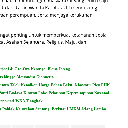
n dalam membangun masyarakat yang lebih maju.
k dan Ikatan Wanita Katolik aktif mendukung
aan perempuan, serta menjaga kerukunan
 sangat penting untuk memperkuat ketahanan sosial
 Asahan Sejahtera, Religius, Maju, dan
adi di Oro-Oro Kesongo, Blora-Jateng
s hingga Alessandra Giannetto
ntara Tolak Kenaikan Harga Bahan Baku, Khawatir Picu PHK
Panti Budaya Kisaran Lolos Pelatihan Kepemimpinan Nasional
 Deportasi WNA Tiongkok
k Poklak Kelurahan Sentang, Perkuat UMKM Jelang Lomba