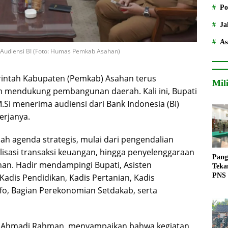
Po
Ja
As
Audiensi BI (Foto: Humas Pemkab Asahan)
intah Kabupaten (Pemkab) Asahan terus
Mil
am mendukung pembangunan daerah. Kali ini, Bupati
 M.Si menerima audiensi dari Bank Indonesia (BI)
erjanya.
 agenda strategis, mulai dari pengendalian
alisasi transaksi keuangan, hingga penyelenggaraan
Pang
an. Hadir mendampingi Bupati, Asisten
Teka
PNS
dis Pendidikan, Kadis Pertanian, Kadis
fo, Bagian Perekonomian Setdakab, serta
r, Ahmadi Rahman, menyampaikan bahwa kegiatan