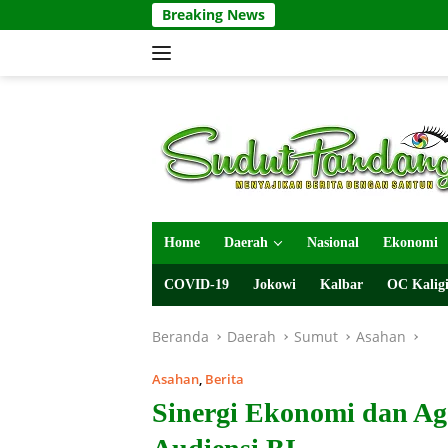
Langsung
Breaking News
ke
konten
Home
Daerah
Nasional
Ekonomi
COVID-19
Jokowi
Kalbar
OC Kaligi
Beranda
Daerah
Sumut
Asahan
Asahan
,
Berita
Sinergi Ekonomi dan A