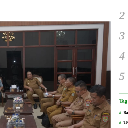
2
3
4
5
Tag
Ba
T