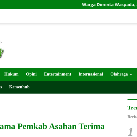
Warga Diminta Waspada, Semburan Lumpur Terja
Hukum
Opini
Entertainment
Internasional
Olahraga
s
Kemenhub
Tre
Berit
gama Pemkab Asahan Terima
1