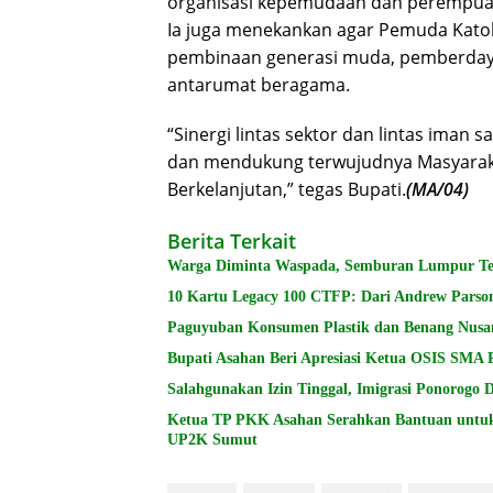
organisasi kepemudaan dan perempua
Ia juga menekankan agar Pemuda Katoli
pembinaan generasi muda, pemberday
antarumat beragama.
“Sinergi lintas sektor dan lintas iman
dan mendukung terwujudnya Masyarakat
Berkelanjutan,” tegas Bupati.
(MA/04)
Berita Terkait
Warga Diminta Waspada, Semburan Lumpur Terj
10 Kartu Legacy 100 CTFP: Dari Andrew Parson
Paguyuban Konsumen Plastik dan Benang Nusa
Bupati Asahan Beri Apresiasi Ketua OSIS SMA 
Salahgunakan Izin Tinggal, Imigrasi Ponorogo
Ketua TP PKK Asahan Serahkan Bantuan untu
UP2K Sumut