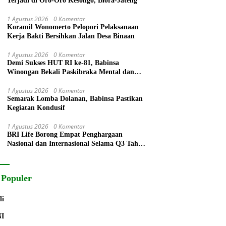
Terjadi di Oro-Oro Kesongo, Blora-Jateng
1 Agustus 2026
0 Komentar
Koramil Wonomerto Pelopori Pelaksanaan
Kerja Bakti Bersihkan Jalan Desa Binaan
1 Agustus 2026
0 Komentar
Demi Sukses HUT RI ke-81, Babinsa
Winongan Bekali Paskibraka Mental dan
Disiplin
1 Agustus 2026
0 Komentar
Semarak Lomba Dolanan, Babinsa Pastikan
Kegiatan Kondusif
1 Agustus 2026
0 Komentar
BRI Life Borong Empat Penghargaan
Nasional dan Internasional Selama Q3 Tahun
2026
 Populer
li
NI