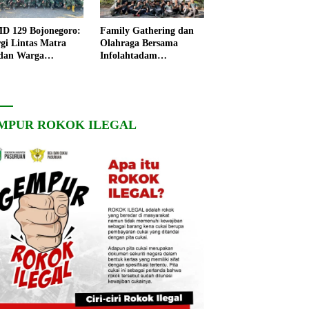
 129 Bojonegoro:
Family Gathering dan
rgi Lintas Matra
Olahraga Bersama
dan Warga
Infolahtadam
ngo, Percepat
V/Brawijaya Pererat
angunan Desa
Soliditas dan
Kebersamaan
MPUR ROKOK ILEGAL