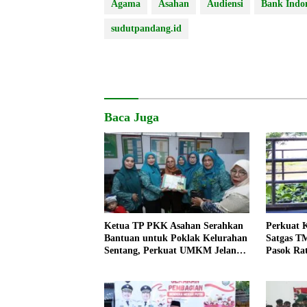
Agama
Asahan
Audiensi
Bank Indo
sudutpandang.id
Baca Juga
Ketua TP PKK Asahan Serahkan
Perkuat 
Bantuan untuk Poklak Kelurahan
Satgas T
Sentang, Perkuat UMKM Jelang
Pasok Rat
Lomba UP2K Sumut
untuk Wa