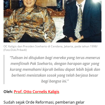
OC Kaligis dan Presiden Soeharto di Cendana, Jakarta, pada tahun 1998/
(Foto:Dok.Pribadi)
“Tulisan ini ditujukan bagi mereka yang terus-menerus
memfitnah Pak Soeharto, dengan harapan agar yang
kurang memahami kiprah beliau dapat lebih bijak dan
berhenti menistakan sosok yang telah berjasa besar
bagi bangsa ini.”
Oleh:
Prof. Otto Cornelis Kaligis
Sudah sejak Orde Reformasi, pemberian gelar