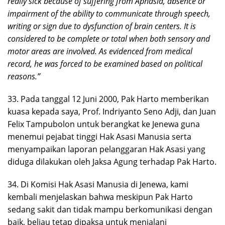
really sick because of suffering from Aphasia, absence or
impairment of the ability to communicate through speech,
writing or sign due to dysfunction of brain centers. It is
considered to be complete or total when both sensory and
motor areas are involved. As evidenced from medical
record, he was forced to be examined based on political
reasons.”
33. Pada tanggal 12 Juni 2000, Pak Harto memberikan
kuasa kepada saya, Prof. Indriyanto Seno Adji, dan Juan
Felix Tampubolon untuk berangkat ke Jenewa guna
menemui pejabat tinggi Hak Asasi Manusia serta
menyampaikan laporan pelanggaran Hak Asasi yang
diduga dilakukan oleh Jaksa Agung terhadap Pak Harto.
34. Di Komisi Hak Asasi Manusia di Jenewa, kami
kembali menjelaskan bahwa meskipun Pak Harto
sedang sakit dan tidak mampu berkomunikasi dengan
baik, beliau tetap dipaksa untuk menjalani