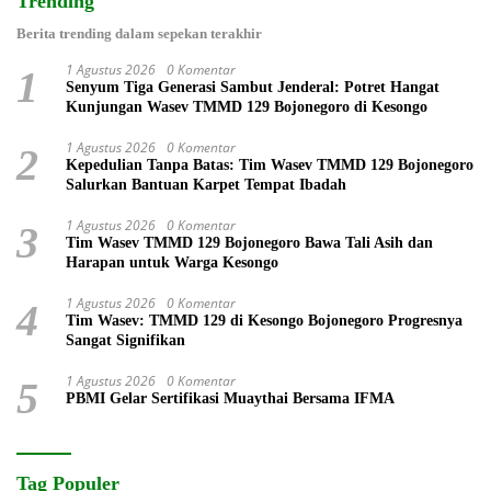
Trending
Berita trending dalam sepekan terakhir
1 Agustus 2026
0 Komentar
1
Senyum Tiga Generasi Sambut Jenderal: Potret Hangat
Kunjungan Wasev TMMD 129 Bojonegoro di Kesongo
1 Agustus 2026
0 Komentar
2
Kepedulian Tanpa Batas: Tim Wasev TMMD 129 Bojonegoro
Salurkan Bantuan Karpet Tempat Ibadah
1 Agustus 2026
0 Komentar
3
Tim Wasev TMMD 129 Bojonegoro Bawa Tali Asih dan
Harapan untuk Warga Kesongo
1 Agustus 2026
0 Komentar
4
Tim Wasev: TMMD 129 di Kesongo Bojonegoro Progresnya
Sangat Signifikan
1 Agustus 2026
0 Komentar
5
PBMI Gelar Sertifikasi Muaythai Bersama IFMA
Tag Populer