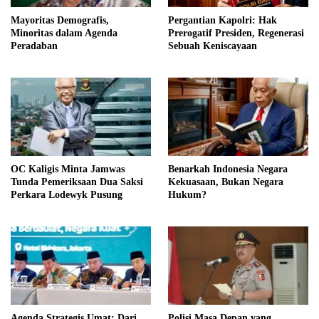
Mayoritas Demografis,
Pergantian Kapolri: Hak
Minoritas dalam Agenda
Prerogatif Presiden, Regenerasi
Peradaban
Sebuah Keniscayaan
OC Kaligis Minta Jamwas
Benarkah Indonesia Negara
Tunda Pemeriksaan Dua Saksi
Kekuasaan, Bukan Negara
Perkara Lodewyk Pusung
Hukum?
Agenda Strategis Umat: Dari
Polisi Masa Depan yang