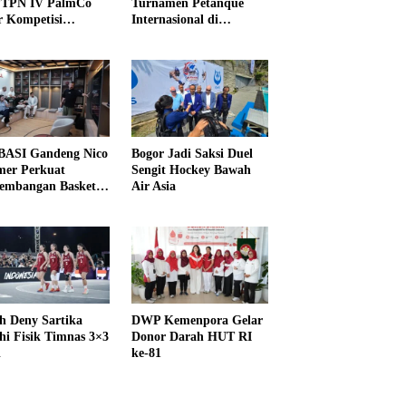
PTPN IV PalmCo
Turnamen Petanque
r Kompetisi
Internasional di
raga
UNDIKMA
ASI Gandeng Nico
Bogor Jadi Saksi Duel
er Perkuat
Sengit Hockey Bawah
embangan Basket
Air Asia
h Deny Sartika
DWP Kemenpora Gelar
hi Fisik Timnas 3×3
Donor Darah HUT RI
i
ke-81