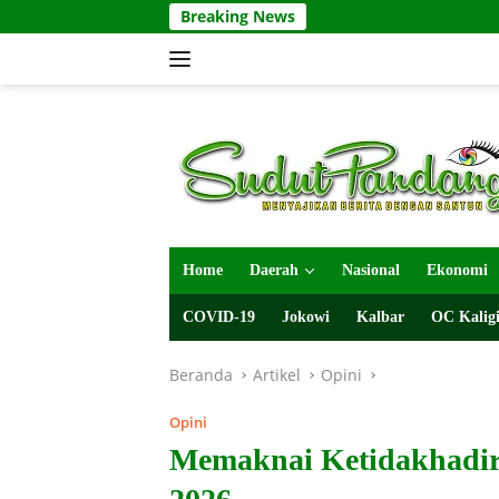
Langsung
Breaking News
ke
konten
Home
Daerah
Nasional
Ekonomi
COVID-19
Jokowi
Kalbar
OC Kaligi
Beranda
Artikel
Opini
Opini
Memaknai Ketidakhadir