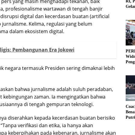
 pers yang masih menghadapi tekanan, baik
RI, 
Gela
a, profesionalisme wartawan di tengah banjir
Olah
isrupsi digital dan kecerdasan buatan (artificial
 jurnalisme. Kelima, regulasi yang belum
ma dalam ekosistem digital.
igis: Pembangunan Era Jokowi
PERB
Widm
Peng
ik negara termasuk Presiden sering dimaknai lebih
3×3
skan bahwa jurnalisme adalah suluh peradaban,
 kebingungan zaman. Ia mengingatkan bahwa
usiaannya di tengah gempuran teknologi.
Coac
Bena
ya diserahkan kepada kecerdasan buatan berisiko
Putr
 “Tanpa verifikasi dan etika, ia hanya akan
Tanpa keberpihakan pada kebenaran, jurnalisme akan