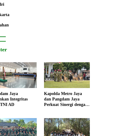
lri
karta
ahan
iter
dam Jaya
Kapolda Metro Jaya
nkan Integritas
dan Pangdam Jaya
 TNI AD
Perkuat Sinergi dengan
Korps Marinir