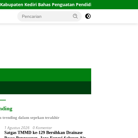
i Bahas Penguatan Pendidikan
Tak Segan Turun Langsu
nding
a trending dalam sepekan terakhir
1 Agustus 2026
0 Komentar
Satgas TMMD ke-129 Bersihkan Drainase