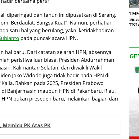
hadir bersama pers?.
li diperingati dan tahun ini dipusatkan di Serang,
TMMD
Sine
nomi Berdaulat, Bangsa Kuat”. Namun, perhatian
TNI 
pada satu hal yang berulang, yakni ketidakhadiran
Keso
Pemb
Subianto
pada puncak acara HPN.
an hal baru. Dari catatan sejarah HPN, absennya
GE
lah peristiwa luar biasa. Presiden Abdurrahman
sin, Kalimantan Selatan, dan diwakili Wakil
iden Joko Widodo juga tidak hadir pada HPN di
f Kalla. Bahkan pada 2025, Presiden Prabowo
N di Banjarmasin maupun HPN di Pekanbaru, Riau.
m HPN bukan preseden baru, melainkan bagian dari
, Memicu PK Atas PK