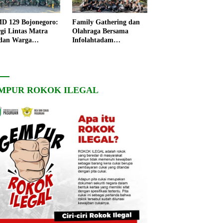
 129 Bojonegoro:
Family Gathering dan
rgi Lintas Matra
Olahraga Bersama
dan Warga
Infolahtadam
ngo, Percepat
V/Brawijaya Pererat
angunan Desa
Soliditas dan
Kebersamaan
MPUR ROKOK ILEGAL