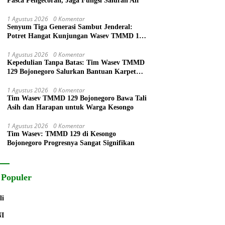
Pasca Pengecoran, Jaga Fungsi Saluran Air
1 Agustus 2026
0 Komentar
Senyum Tiga Generasi Sambut Jenderal:
Potret Hangat Kunjungan Wasev TMMD 129
Bojonegoro di Kesongo
1 Agustus 2026
0 Komentar
Kepedulian Tanpa Batas: Tim Wasev TMMD
129 Bojonegoro Salurkan Bantuan Karpet
Tempat Ibadah
1 Agustus 2026
0 Komentar
Tim Wasev TMMD 129 Bojonegoro Bawa Tali
Asih dan Harapan untuk Warga Kesongo
1 Agustus 2026
0 Komentar
Tim Wasev: TMMD 129 di Kesongo
Bojonegoro Progresnya Sangat Signifikan
 Populer
li
NI