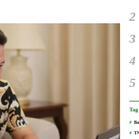
2
3
4
5
Tag
Ba
T