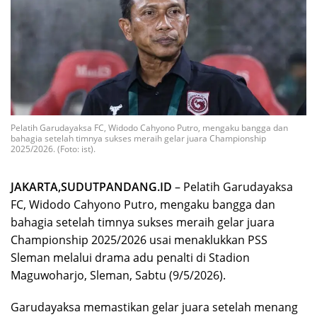
Pelatih Garudayaksa FC, Widodo Cahyono Putro, mengaku bangga dan
bahagia setelah timnya sukses meraih gelar juara Championship
2025/2026. (Foto: ist).
JAKARTA,SUDUTPANDANG.ID
– Pelatih
Garudayaksa
FC
,
Widodo Cahyono Putro
, mengaku bangga dan
bahagia setelah timnya sukses meraih gelar juara
Championship 2025/2026 usai menaklukkan
PSS
Sleman
melalui drama adu penalti di Stadion
Maguwoharjo, Sleman, Sabtu (9/5/2026).
Garudayaksa memastikan gelar juara setelah menang