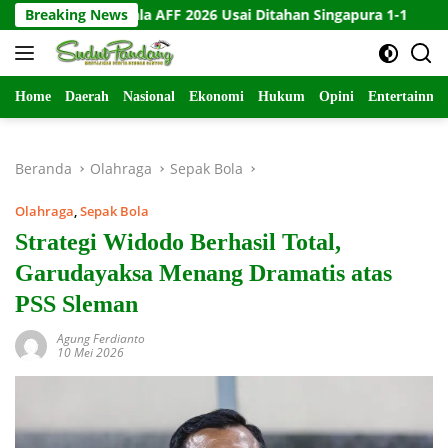
Langsung
di Piala AFF 2026 Usai Ditahan Singapura 1-1
Breaking News
10 Kartu L
ke
konten
Home
Daerah
Nasional
Ekonomi
Hukum
Opini
Entertainme
Beranda
Olahraga
Sepak Bola
Olahraga
,
Sepak Bola
Strategi Widodo Berhasil Total,
Garudayaksa Menang Dramatis atas
PSS Sleman
Agung Ferdianto
10 Mei 2026