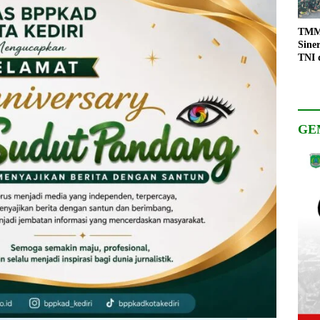
TMMD
Sine
TNI 
Keso
Pemb
GE