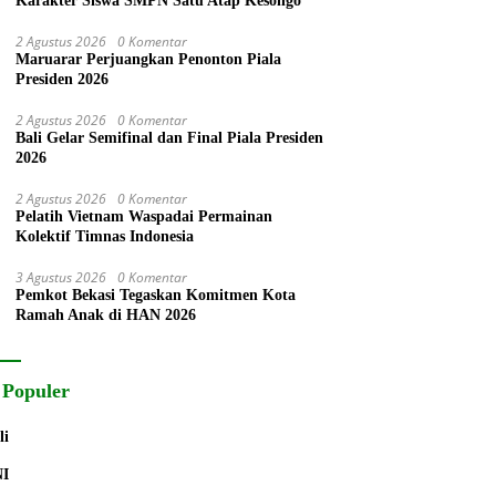
Karakter Siswa SMPN Satu Atap Kesongo
2 Agustus 2026
0 Komentar
Maruarar Perjuangkan Penonton Piala
Presiden 2026
2 Agustus 2026
0 Komentar
Bali Gelar Semifinal dan Final Piala Presiden
2026
2 Agustus 2026
0 Komentar
Pelatih Vietnam Waspadai Permainan
Kolektif Timnas Indonesia
3 Agustus 2026
0 Komentar
Pemkot Bekasi Tegaskan Komitmen Kota
Ramah Anak di HAN 2026
 Populer
li
NI