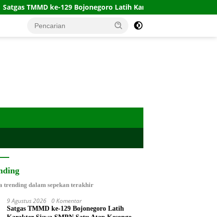
D ke-129 Bojonegoro Latih Karakter Siswa SMPN Satu Atap Kes
nding
a trending dalam sepekan terakhir
9 Agustus 2026
0 Komentar
Satgas TMMD ke-129 Bojonegoro Latih