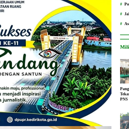
Po
Ja
As
Mil
Pang
Teka
PNS