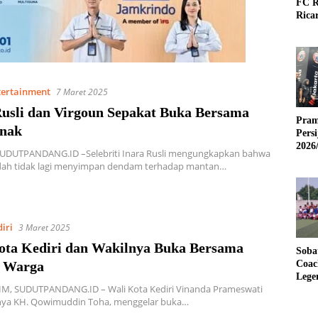
FC R
Rica
tertainment
7 Maret 2025
Rusli dan Virgoun Sepakat Buka Bersama
Pram
nak
Pers
2026
SUDUTPANDANG.ID –Selebriti Inara Rusli mengungkapkan bahwa
udah tidak lagi menyimpan dendam terhadap mantan…
iri
3 Maret 2025
ota Kediri dan Wakilnya Buka Bersama
Soba
 Warga
Coac
Lege
TIM, SUDUTPANDANG.ID – Wali Kota Kediri Vinanda Prameswati
nya KH. Qowimuddin Toha, menggelar buka…