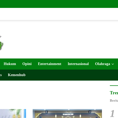
Satgas TMM
Hukum
Opini
Entertainment
Internasional
Olahraga
s
Kemenhub
Tre
Berit
1