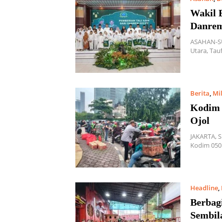
Wakil 
Danrem
ASAHAN-SU
Utara, Tau
Berita
,
Mil
Kodim 
Ojol
JAKARTA, 
Kodim 050
Headline
,
Berbag
Sembil