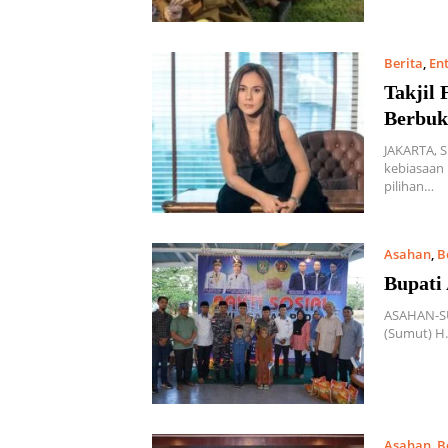
Berita
,
En
Takjil
Berbuk
JAKARTA, 
kebiasaan 
pilihan…
Asahan
,
B
Bupati
ASAHAN-SU
(Sumut) H
Asahan
,
B