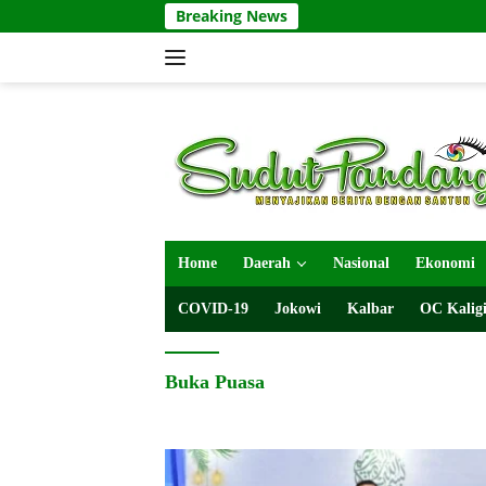
Langsung
Breaking News
ke
konten
Home
Daerah
Nasional
Ekonomi
COVID-19
Jokowi
Kalbar
OC Kaligi
Buka Puasa