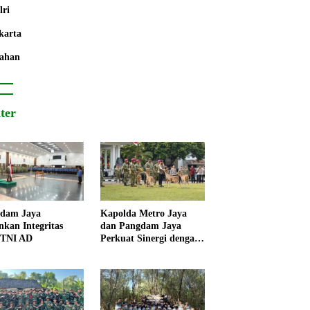
lri
karta
ahan
iter
dam Jaya
Kapolda Metro Jaya
nkan Integritas
dan Pangdam Jaya
 TNI AD
Perkuat Sinergi dengan
Korps Marinir