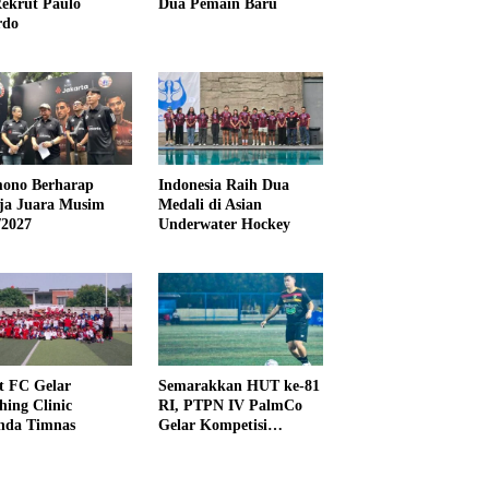
ekrut Paulo
Dua Pemain Baru
rdo
ono Berharap
Indonesia Raih Dua
ija Juara Musim
Medali di Asian
/2027
Underwater Hockey
t FC Gelar
Semarakkan HUT ke-81
hing Clinic
RI, PTPN IV PalmCo
nda Timnas
Gelar Kompetisi
Olahraga