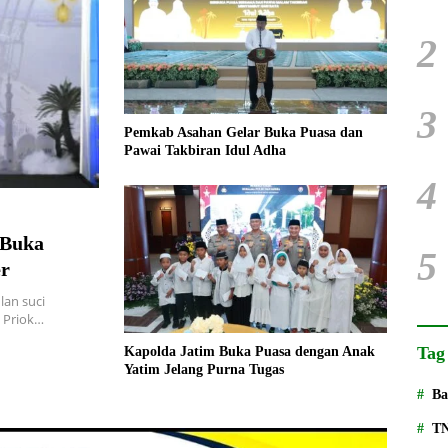
2
3
Pemkab Asahan Gelar Buka Puasa dan
Pawai Takbiran Idul Adha
4
 Buka
5
er
an suci
g Priok…
Tag
Kapolda Jatim Buka Puasa dengan Anak
Yatim Jelang Purna Tugas
Ba
T