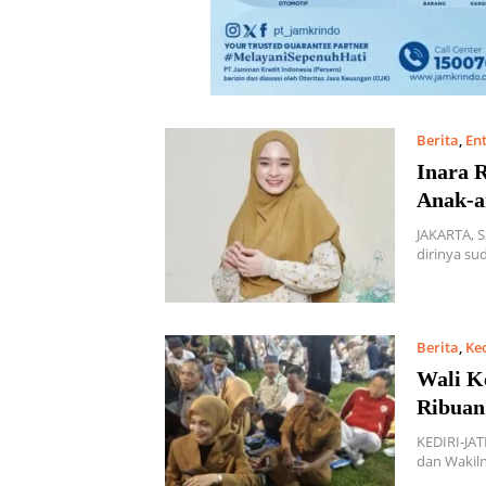
Berita
,
En
Inara 
Anak-a
JAKARTA, 
dirinya s
Berita
,
Ked
Wali K
Ribuan
KEDIRI-JA
dan Wakil