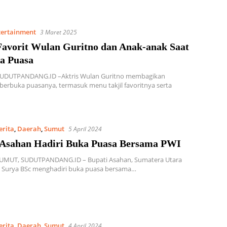
tertainment
3 Maret 2025
 Favorit Wulan Guritno dan Anak-anak Saat
a Puasa
SUDUTPANDANG.ID –Aktris Wulan Guritno membagikan
berbuka puasanya, termasuk menu takjil favoritnya serta
erita
,
Daerah
,
Sumut
5 April 2024
 Asahan Hadiri Buka Puasa Bersama PWI
MUT, SUDUTPANDANG.ID – Bupati Asahan, Sumatera Utara
. Surya BSc menghadiri buka puasa bersama…
erita
,
Daerah
,
Sumut
4 April 2024