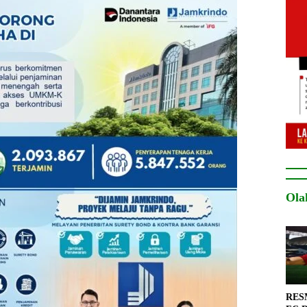
Ola
RESM