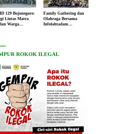
 129 Bojonegoro:
Family Gathering dan
rgi Lintas Matra
Olahraga Bersama
dan Warga
Infolahtadam
ngo, Percepat
V/Brawijaya Pererat
angunan Desa
Soliditas dan
Kebersamaan
MPUR ROKOK ILEGAL