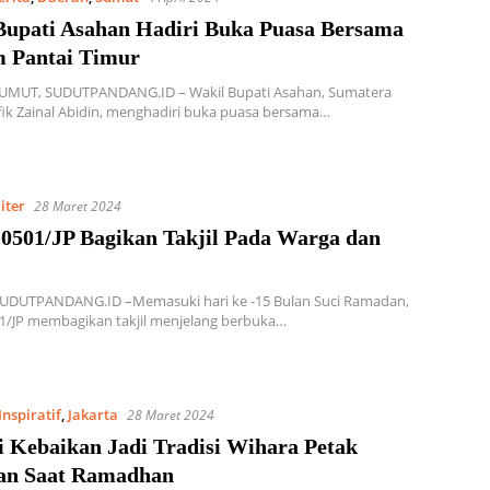
Bupati Asahan Hadiri Buka Puasa Bersama
 Pantai Timur
MUT, SUDUTPANDANG.ID – Wakil Bupati Asahan, Sumatera
fik Zainal Abidin, menghadiri buka puasa bersama…
iter
28 Maret 2024
0501/JP Bagikan Takjil Pada Warga dan
SUDUTPANDANG.ID –Memasuki hari ke -15 Bulan Suci Ramadan,
1/JP membagikan takjil menjelang berbuka…
Inspiratif
,
Jakarta
28 Maret 2024
i Kebaikan Jadi Tradisi Wihara Petak
an Saat Ramadhan