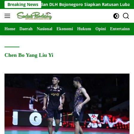
Langsung
insa Kesongo dan DLH Bojonegoro Siapkan Ratusan Lubang Tanam
Breaking News
ke
konten
Home
Daerah
Nasional
Ekonomi
Hukum
Opini
Entertainme
Chen Bo Yang Liu Yi