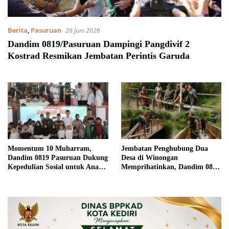
Berita
,
Pasuruan
26 Juni 2026
Dandim 0819/Pasuruan Dampingi Pangdivif 2
Kostrad Resmikan Jembatan Perintis Garuda
Momentum 10 Muharram,
Jembatan Penghubung Dua
Dandim 0819 Pasuruan Dukung
Desa di Winongan
Kepedulian Sosial untuk Anak
Memprihatinkan, Dandim 0819
Yatim
Turun Langsung ke Lokasi