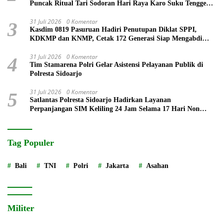
Puncak Ritual Tari Sodoran Hari Raya Karo Suku Tengger
di Bromo
31 Juli 2026
0 Komentar
3
Kasdim 0819 Pasuruan Hadiri Penutupan Diklat SPPI,
KDKMP dan KNMP, Cetak 172 Generasi Siap Mengabdi
untuk Negeri
31 Juli 2026
0 Komentar
4
Tim Stamarena Polri Gelar Asistensi Pelayanan Publik di
Polresta Sidoarjo
31 Juli 2026
0 Komentar
5
Satlantas Polresta Sidoarjo Hadirkan Layanan
Perpanjangan SIM Keliling 24 Jam Selama 17 Hari Non
Stop
Tag Populer
Bali
TNI
Polri
Jakarta
Asahan
Militer