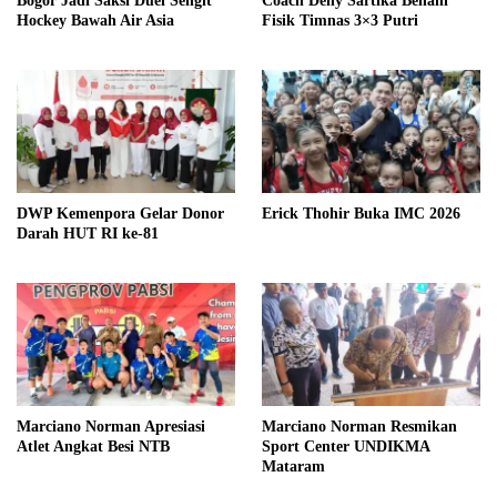
Bogor Jadi Saksi Duel Sengit
Coach Deny Sartika Benahi
Hockey Bawah Air Asia
Fisik Timnas 3×3 Putri
DWP Kemenpora Gelar Donor
Erick Thohir Buka IMC 2026
Darah HUT RI ke-81
Marciano Norman Apresiasi
Marciano Norman Resmikan
Atlet Angkat Besi NTB
Sport Center UNDIKMA
Mataram