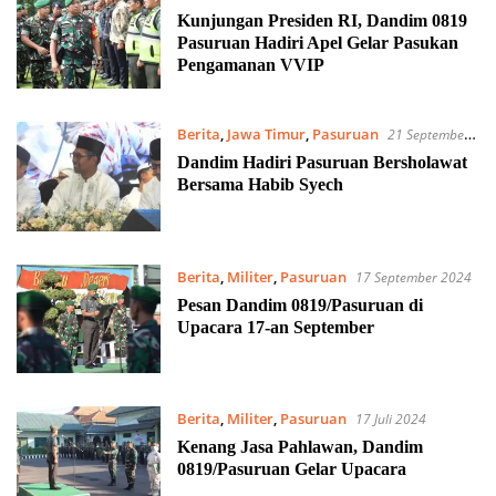
Kunjungan Presiden RI, Dandim 0819
Pasuruan Hadiri Apel Gelar Pasukan
Pengamanan VVIP
Berita
,
Jawa Timur
,
Pasuruan
21 September
2024
Dandim Hadiri Pasuruan Bersholawat
Bersama Habib Syech
Berita
,
Militer
,
Pasuruan
17 September 2024
Pesan Dandim 0819/Pasuruan di
Upacara 17-an September
Berita
,
Militer
,
Pasuruan
17 Juli 2024
Kenang Jasa Pahlawan, Dandim
0819/Pasuruan Gelar Upacara