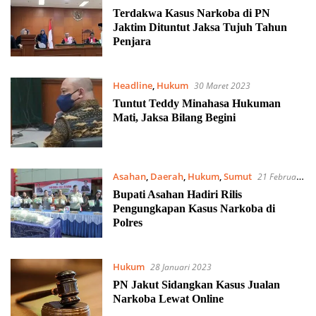
Terdakwa Kasus Narkoba di PN
Jaktim Dituntut Jaksa Tujuh Tahun
Penjara
Headline
,
Hukum
30 Maret 2023
Tuntut Teddy Minahasa Hukuman
Mati, Jaksa Bilang Begini
Asahan
,
Daerah
,
Hukum
,
Sumut
21 Februari
2023
Bupati Asahan Hadiri Rilis
Pengungkapan Kasus Narkoba di
Polres
Hukum
28 Januari 2023
PN Jakut Sidangkan Kasus Jualan
Narkoba Lewat Online