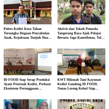
Polres Kediri Kota Tahan
Aktivis dan Tokoh Pemuda
Tersangka Dugaan Pencabulan
Tangerang Raya Ajak Pelajar
Anak, Kejaksaan Tunjuk Dua
Bersatu Jaga Kamtibmas, Tolak
Jaksa
Anarkisme, Narkoba dan
Bullying
ID FOOD Siap Serap Produksi
KWT Hikmah Tani Kayunan
Ayam Peternak Kediri, Perkuat
Kediri Gandeng ID FOOD,
Ekosistem Perunggasan
Nanas Lereng Kelud Siap
Nasional
Tembus Pasar Global