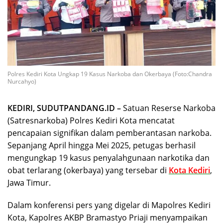
Polres Kediri Kota Ungkap 19 Kasus Narkoba dan Okerbaya (Foto:Chandra
Nurcahyo)
KEDIRI, SUDUTPANDANG.ID –
Satuan Reserse Narkoba
(Satresnarkoba) Polres Kediri Kota mencatat
pencapaian signifikan dalam pemberantasan narkoba.
Sepanjang April hingga Mei 2025, petugas berhasil
mengungkap 19 kasus penyalahgunaan narkotika dan
obat terlarang (okerbaya) yang tersebar di
Kota Kediri
,
Jawa Timur.
Dalam konferensi pers yang digelar di Mapolres Kediri
Kota, Kapolres AKBP Bramastyo Priaji menyampaikan