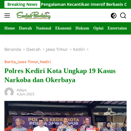
Langsung
dirkan Pengalaman Kecantikan Imersif Berbasis Colour Precisio
Breaking News
ke
konten
Home
Daerah
Nasional
Ekonomi
Hukum
Opini
Entertainme
Beranda
Daerah
Jawa Timur
Kediri
Berita
,
Jawa Timur
,
Kediri
Polres Kediri Kota Ungkap 19 Kasus
Narkoba dan Okerbaya
Aditya
4 Juni 2025