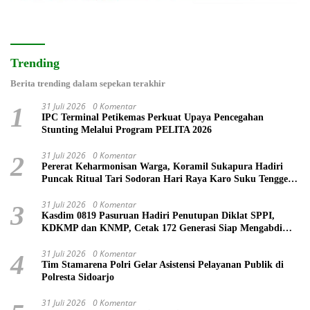
Trending
Berita trending dalam sepekan terakhir
31 Juli 2026
0 Komentar
1
IPC Terminal Petikemas Perkuat Upaya Pencegahan
Stunting Melalui Program PELITA 2026
31 Juli 2026
0 Komentar
2
Pererat Keharmonisan Warga, Koramil Sukapura Hadiri
Puncak Ritual Tari Sodoran Hari Raya Karo Suku Tengger
di Bromo
31 Juli 2026
0 Komentar
3
Kasdim 0819 Pasuruan Hadiri Penutupan Diklat SPPI,
KDKMP dan KNMP, Cetak 172 Generasi Siap Mengabdi
untuk Negeri
31 Juli 2026
0 Komentar
4
Tim Stamarena Polri Gelar Asistensi Pelayanan Publik di
Polresta Sidoarjo
31 Juli 2026
0 Komentar