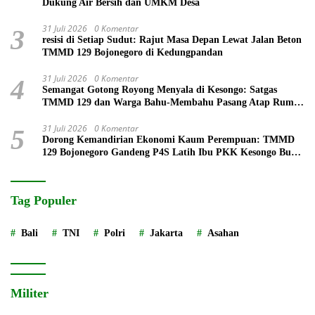
Dukung Air Bersih dan UMKM Desa
31 Juli 2026
0 Komentar
3
resisi di Setiap Sudut: Rajut Masa Depan Lewat Jalan Beton
TMMD 129 Bojonegoro di Kedungpandan
31 Juli 2026
0 Komentar
4
Semangat Gotong Royong Menyala di Kesongo: Satgas
TMMD 129 dan Warga Bahu-Membahu Pasang Atap Rumah
Mbah Kardo
31 Juli 2026
0 Komentar
5
Dorong Kemandirian Ekonomi Kaum Perempuan: TMMD
129 Bojonegoro Gandeng P4S Latih Ibu PKK Kesongo Buat
Roti
Tag Populer
Bali
TNI
Polri
Jakarta
Asahan
Militer