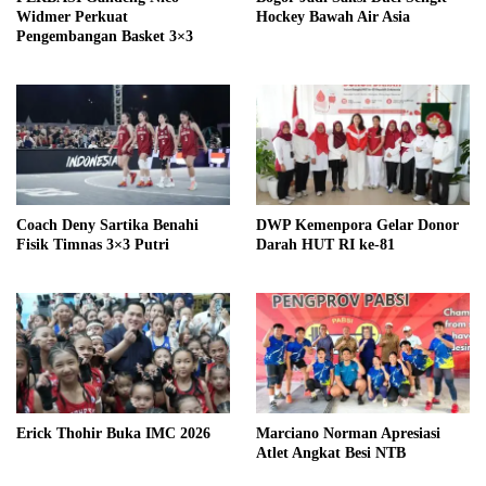
Widmer Perkuat
Hockey Bawah Air Asia
Pengembangan Basket 3×3
Coach Deny Sartika Benahi
DWP Kemenpora Gelar Donor
Fisik Timnas 3×3 Putri
Darah HUT RI ke-81
Erick Thohir Buka IMC 2026
Marciano Norman Apresiasi
Atlet Angkat Besi NTB