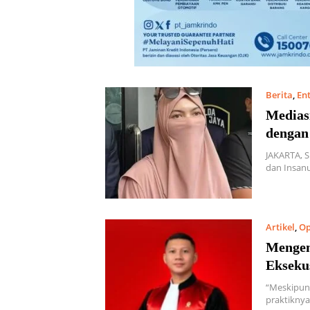
Berita
,
En
Medias
dengan
JAKARTA, 
dan Insanu
Artikel
,
Op
Mengem
Eksekus
“Meskipun
praktiknya