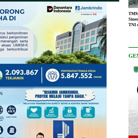
TMMD
Sine
TNI 
Keso
Pemb
GE