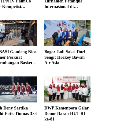
PTPN IV PalmCo
Turnamen Petanque
r Kompetisi
Internasional di
raga
UNDIKMA
ASI Gandeng Nico
Bogor Jadi Saksi Duel
er Perkuat
Sengit Hockey Bawah
embangan Basket
Air Asia
h Deny Sartika
DWP Kemenpora Gelar
hi Fisik Timnas 3×3
Donor Darah HUT RI
i
ke-81