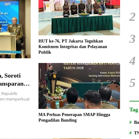
2
3
HUT ke-76, PT Jakarta Teguhkan
Komitmen Integritas dan Pelayanan
Publik
4
, Soroti
5
ansparansi
Republik
lam memperkuat
Tag
MA Perluas Penerapan SMAP Hingga
Pengadilan Banding
Ba
T