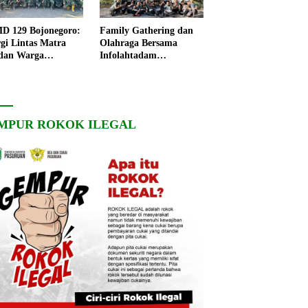
 129 Bojonegoro:
Family Gathering dan
rgi Lintas Matra
Olahraga Bersama
dan Warga
Infolahtadam
ngo, Percepat
V/Brawijaya Pererat
angunan Desa
Soliditas dan
Kebersamaan
MPUR ROKOK ILEGAL