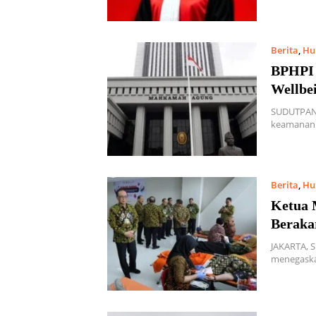
Berita
,
Hu
BPHPI 
Wellbe
SUDUTPAND
keamanan p
Berita
,
Hu
Ketua 
Beraka
JAKARTA, S
menegaskan