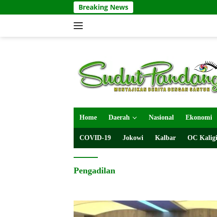
Langsung
Breaking News
ke
konten
Home
Daerah
Nasional
Ekonomi
COVID-19
Jokowi
Kalbar
OC Kaligi
Pengadilan