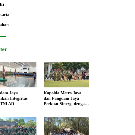
lri
karta
ahan
iter
dam Jaya
Kapolda Metro Jaya
nkan Integritas
dan Pangdam Jaya
 TNI AD
Perkuat Sinergi dengan
Korps Marinir