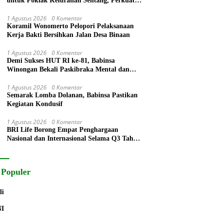
untuk Poklak Kelurahan Sentang, Perkuat
UMKM Jelang Lomba UP2K Sumut
1 Agustus 2026
0 Komentar
Koramil Wonomerto Pelopori Pelaksanaan
Kerja Bakti Bersihkan Jalan Desa Binaan
1 Agustus 2026
0 Komentar
Demi Sukses HUT RI ke-81, Babinsa
Winongan Bekali Paskibraka Mental dan
Disiplin
1 Agustus 2026
0 Komentar
Semarak Lomba Dolanan, Babinsa Pastikan
Kegiatan Kondusif
1 Agustus 2026
0 Komentar
BRI Life Borong Empat Penghargaan
Nasional dan Internasional Selama Q3 Tahun
2026
 Populer
li
NI