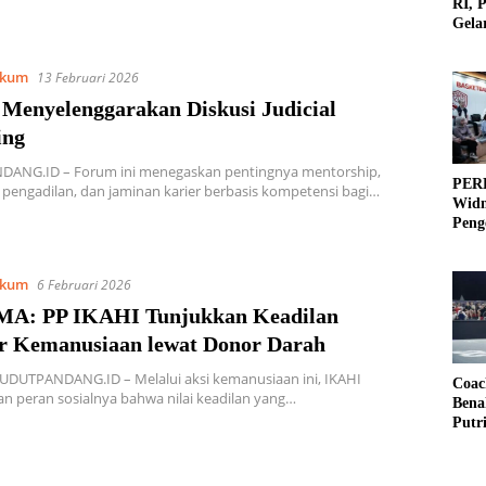
RI, 
Gela
Olah
kum
13 Februari 2026
Menyelenggarakan Diskusi Judicial
ing
ANG.ID – Forum ini menegaskan pentingnya mentorship,
PERB
engadilan, dan jaminan karier berbasis kompetensi bagi…
Widm
Peng
3×3
kum
6 Februari 2026
MA: PP IKAHI Tunjukkan Keadilan
r Kemanusiaan lewat Donor Darah
UDUTPANDANG.ID – Melalui aksi kemanusiaan ini, IKAHI
Coac
 peran sosialnya bahwa nilai keadilan yang…
Bena
Putr