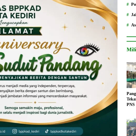
Po
Ja
As
Mil
Pang
Teka
PNS