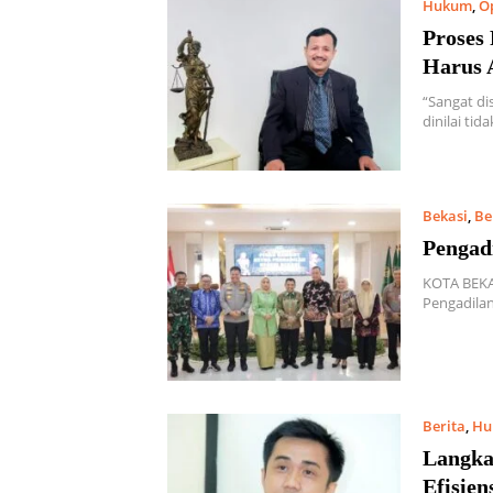
Hukum
,
O
Proses
Harus 
“Sangat di
dinilai tid
Bekasi
,
Be
Pengad
KOTA BEKA
Pengadilan
Berita
,
Hu
Langka
Efisien