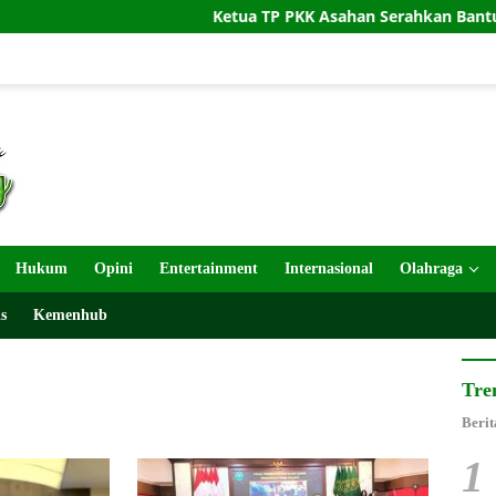
Ketua TP PKK Asahan Serahkan Bantuan untuk Pokla
Hukum
Opini
Entertainment
Internasional
Olahraga
s
Kemenhub
Tre
Berit
1