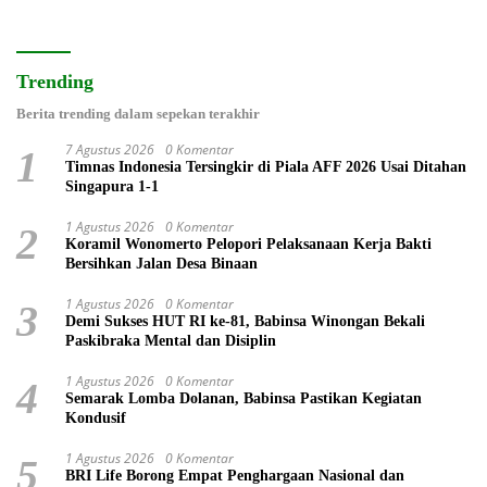
Trending
Berita trending dalam sepekan terakhir
7 Agustus 2026
0 Komentar
1
Timnas Indonesia Tersingkir di Piala AFF 2026 Usai Ditahan
Singapura 1-1
1 Agustus 2026
0 Komentar
2
Koramil Wonomerto Pelopori Pelaksanaan Kerja Bakti
Bersihkan Jalan Desa Binaan
1 Agustus 2026
0 Komentar
3
Demi Sukses HUT RI ke-81, Babinsa Winongan Bekali
Paskibraka Mental dan Disiplin
1 Agustus 2026
0 Komentar
4
Semarak Lomba Dolanan, Babinsa Pastikan Kegiatan
Kondusif
1 Agustus 2026
0 Komentar
5
BRI Life Borong Empat Penghargaan Nasional dan