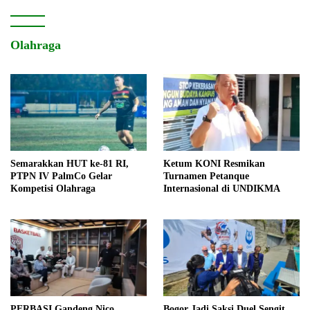
Olahraga
Semarakkan HUT ke-81 RI,
Ketum KONI Resmikan
PTPN IV PalmCo Gelar
Turnamen Petanque
Kompetisi Olahraga
Internasional di UNDIKMA
PERBASI Gandeng Nico
Bogor Jadi Saksi Duel Sengit