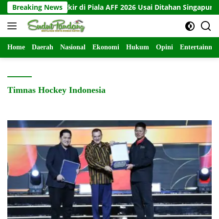
Langsung
ia Tersingkir di Piala AFF 2026 Usai Ditahan Singapura 1-1
Breaking News
ke
konten
Home
Daerah
Nasional
Ekonomi
Hukum
Opini
Entertainme
Timnas Hockey Indonesia