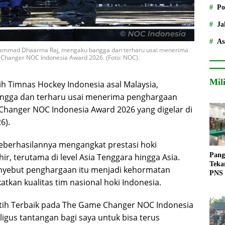
Po
Ja
As
uhammad Dhaarma Raj, mengaku bangga dan terharu usai menerima
 Changer NOC Indonesia Award 2026. (Foto: NOC).
Mil
h Timnas Hockey Indonesia asal Malaysia,
ngga dan terharu usai menerima penghargaan
Changer NOC Indonesia Award 2026
yang digelar di
6).
eberhasilannya mengangkat prestasi hoki
Pang
r, terutama di level Asia Tenggara hingga Asia.
Teka
nyebut penghargaan itu menjadi kehormatan
PNS
atkan kualitas tim nasional hoki Indonesia.
atih Terbaik pada The Game Changer NOC Indonesia
igus tantangan bagi saya untuk bisa terus