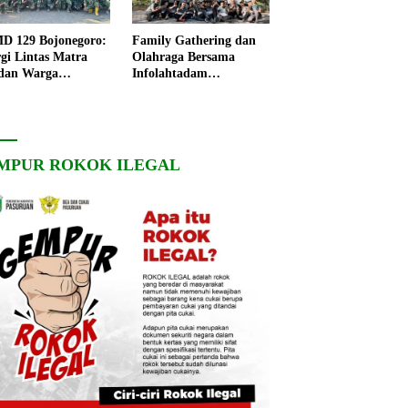
 129 Bojonegoro:
Family Gathering dan
rgi Lintas Matra
Olahraga Bersama
dan Warga
Infolahtadam
ngo, Percepat
V/Brawijaya Pererat
angunan Desa
Soliditas dan
Kebersamaan
MPUR ROKOK ILEGAL