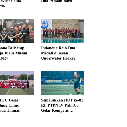
ekrut Paulo
Dua Pemain Baru
rdo
ono Berharap
Indonesia Raih Dua
ija Juara Musim
Medali di Asian
/2027
Underwater Hockey
t FC Gelar
Semarakkan HUT ke-81
hing Clinic
RI, PTPN IV PalmCo
nda Timnas
Gelar Kompetisi
Olahraga