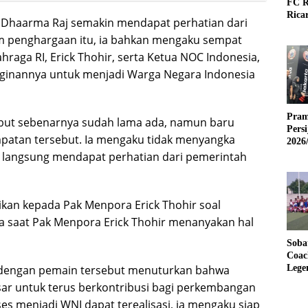
FC R
Rica
Dhaarma Raj semakin mendapat perhatian dari
m penghargaan itu, ia bahkan mengaku sempat
ahraga RI,
Erick Thohir
, serta Ketua
NOC Indonesia
,
nginannya untuk menjadi Warga Negara Indonesia
Pram
ebut sebenarnya sudah lama ada, namun baru
Pers
patan tersebut. Ia mengaku tidak menyangka
2026
u langsung mendapat perhatian dari pemerintah
ikan kepada Pak Menpora Erick Thohir soal
ga saat Pak Menpora Erick Thohir menanyakan hal
Soba
Coac
at dengan pemain tersebut menuturkan bahwa
Lege
sar untuk terus berkontribusi bagi perkembangan
ses menjadi WNI dapat terealisasi, ia mengaku siap