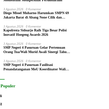
Momentum Memperkuat Persaudaraan
3 Agustus 2026
0 Komentar
Diego Missel Muharno Harumkan SMPN 69
Jakarta Barat di Abang None Cilik dan
Remaja Kencur 2026
3 Agustus 2026
0 Komentar
Kapolresta Sidoarjo Raih Tiga Besar Polisi
Inovatif Hoegeng Awards 2026
3 Agustus 2026
0 Komentar
SMP Negeri 4 Pasuruan Gelar Pertemuan
Orang Tua/Wali Murid Awali Sinergi Tahun
Pelajaran 2026/2027
3 Agustus 2026
0 Komentar
SMP Negeri 4 Pasuruan Fasilitasi
Penandatanganan MoU Koordinator Wali
Murid dengan Komite Sekolah
 Populer
li
NI