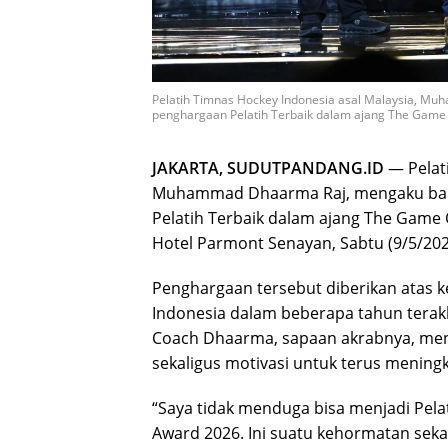
Pelatih Timnas Hockey Indonesia asal Malaysia, M
penghargaan Pelatih Terbaik dalam ajang The Game
JAKARTA, SUDUTPANDANG.ID
— Pelati
Muhammad Dhaarma Raj
, mengaku ba
Pelatih Terbaik dalam ajang
The Game 
Hotel Parmont Senayan, Sabtu (9/5/202
Penghargaan tersebut diberikan atas k
Indonesia dalam beberapa tahun terakhi
Coach Dhaarma, sapaan akrabnya, me
sekaligus motivasi untuk terus meningk
“Saya tidak menduga bisa menjadi Pel
Award 2026. Ini suatu kehormatan sekal