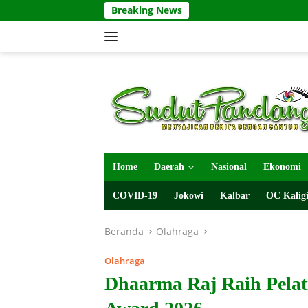
Langsung
Breaking News
ke
konten
Home
Daerah
Nasional
Ekonomi
COVID-19
Jokowi
Kalbar
OC Kaligi
Beranda
Olahraga
Olahraga
Dhaarma Raj Raih Pelat