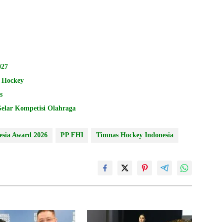
027
r Hockey
s
lar Kompetisi Olahraga
sia Award 2026
PP FHI
Timnas Hockey Indonesia