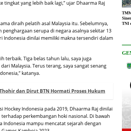
 tingkat yang lebih baik lagi,” ujar Dhaarma Raj
TMMD
Sine
ma diraih pelatih asal Malaysia itu. Sebelumnya,
TNI 
Keso
penghargaan serupa di negara asalnya sekitar 13
Pemb
i Indonesia dinilai memiliki makna tersendiri dalam
GE
ih terbaik. Tiga belas tahun lalu, saya juga
dari Malaysia. Terus terang, saya sangat senang
donesia,” katanya.
k Thohir dan Dirut BTN Hormati Proses Hukum
si Hockey Indonesia
pada 2019, Dhaarma Raj dinilai
 terhadap perkembangan hoki nasional. Di bawah
ra Indonesia mampu mencatat sejarah dengan
 Games Kamboja 2023
.