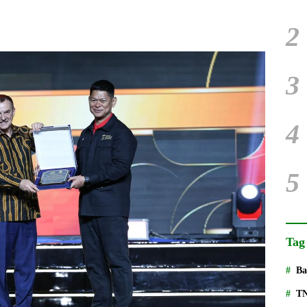
2
3
4
5
Tag
Ba
T