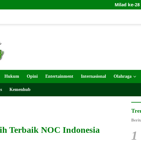
Milad ke-28 BPPKB 98 di 
Hukum
Opini
Entertainment
Internasional
Olahraga
s
Kemenhub
Tre
Berit
ih Terbaik NOC Indonesia
1