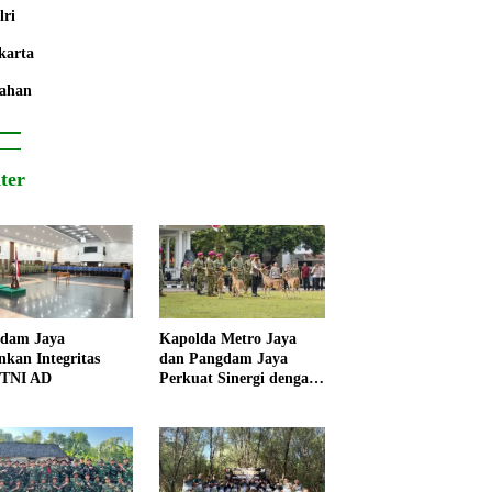
lri
karta
ahan
iter
dam Jaya
Kapolda Metro Jaya
nkan Integritas
dan Pangdam Jaya
 TNI AD
Perkuat Sinergi dengan
Korps Marinir