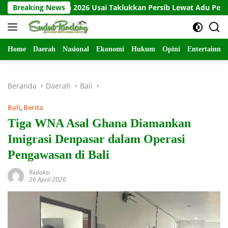
Langsung
Presiden 2026 Usai Taklukkan Persib Lewat Adu Penalti
Breaking News
B
ke
konten
Home
Daerah
Nasional
Ekonomi
Hukum
Opini
Entertainme
Beranda
Daerah
Bali
Bali
,
Berita
Tiga WNA Asal Ghana Diamankan
Imigrasi Denpasar dalam Operasi
Pengawasan di Bali
Redaksi
26 April 2026