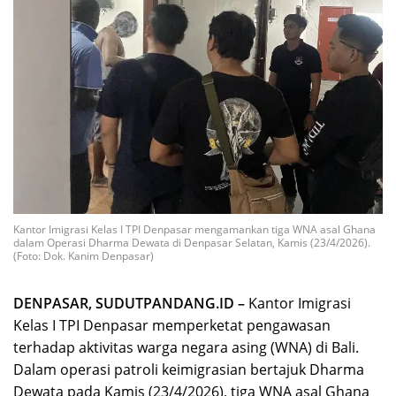
Kantor Imigrasi Kelas I TPI Denpasar mengamankan tiga WNA asal Ghana
dalam Operasi Dharma Dewata di Denpasar Selatan, Kamis (23/4/2026).
(Foto: Dok. Kanim Denpasar)
DENPASAR, SUDUTPANDANG.ID –
Kantor Imigrasi
Kelas I TPI Denpasar memperketat pengawasan
terhadap aktivitas warga negara asing (WNA) di Bali.
Dalam operasi patroli keimigrasian bertajuk Dharma
Dewata pada Kamis (23/4/2026), tiga WNA asal Ghana