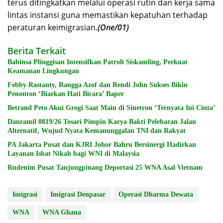
terus ditingkatkan melalui operasi rutin dan kerja sama
lintas instansi guna memastikan kepatuhan terhadap
peraturan keimigrasian.
(One/01)
Berita Terkait
Babinsa Plinggisan Intensifkan Patroli Siskamling, Perkuat
Keamanan Lingkungan
Febby Rastanty, Rangga Azof dan Rendi John Sukses Bikin
Penonton ‘Biarkan Hati Bicara’ Baper
Betrand Peto Akui Grogi Saat Main di Sinetron ‘Ternyata Ini Cinta’
Danramil 0819/26 Tosari Pimpin Karya Bakti Pelebaran Jalan
Alternatif, Wujud Nyata Kemanunggalan TNI dan Rakyat
PA Jakarta Pusat dan KJRI Johor Bahru Bersinergi Hadirkan
Layanan Isbat Nikah bagi WNI di Malaysia
Rudenim Pusat Tanjungpinang Deportasi 25 WNA Asal Vietnam
Imigrasi
Imigrasi Denpasar
Operasi Dharma Dewata
WNA
WNA Ghana