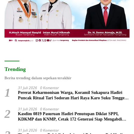
Trending
Berita trending dalam sepekan terakhir
31 Juli 2026
0 Komentar
1
Pererat Keharmonisan Warga, Koramil Sukapura Hadiri
Puncak Ritual Tari Sodoran Hari Raya Karo Suku Tengger
di Bromo
31 Juli 2026
0 Komentar
2
Kasdim 0819 Pasuruan Hadiri Penutupan Diklat SPPI,
KDKMP dan KNMP, Cetak 172 Generasi Siap Mengabdi
untuk Negeri
31 Juli 2026
0 Komentar