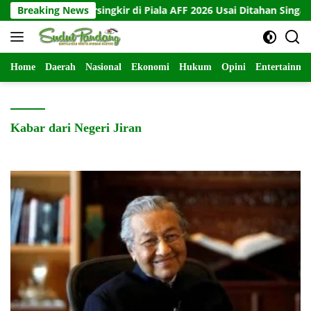
Langsung
Indonesia Tersingkir di Piala AFF 2026 Usai Ditahan Singapura 1-
Breaking News
ke
konten
Home
Daerah
Nasional
Ekonomi
Hukum
Opini
Entertainme
Kabar dari Negeri Jiran