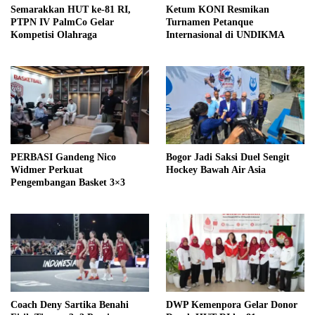
Semarakkan HUT ke-81 RI,
Ketum KONI Resmikan
PTPN IV PalmCo Gelar
Turnamen Petanque
Kompetisi Olahraga
Internasional di UNDIKMA
PERBASI Gandeng Nico
Bogor Jadi Saksi Duel Sengit
Widmer Perkuat
Hockey Bawah Air Asia
Pengembangan Basket 3×3
Coach Deny Sartika Benahi
DWP Kemenpora Gelar Donor