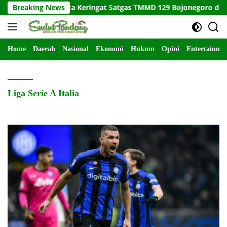
Langsung
k: Ketika Keringat Satgas TMMD 129 Bojonegoro dan Warga Kes
Breaking News
ke
konten
Home
Daerah
Nasional
Ekonomi
Hukum
Opini
Entertainme
Liga Serie A Italia