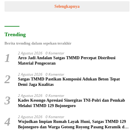
Selengkapnya
Trending
Berita trending dalam sepekan terakhir
2 Agustus 2026
0 Komentar
1
Arco Jadi Andalan Satgas TMMD Percepat Distribusi
Material Pengecoran
2 Agustus 2026
0 Komentar
2
Satgas TMMD Pastikan Komposisi Adukan Beton Tepat
Demi Jaga Kualitas
2 Agustus 2026
0 Komentar
3
Kades Kesongo Apresiasi Sinergitas TNI-Polri dan Pemkab
Melalui TMMD 129 Bojonegoro
2 Agustus 2026
0 Komentar
4
Wujudkan Impian Rumah Layak Huni, Satgas TMMD 129
Bojonegoro dan Warga Gotong Royong Pasang Keramik di
Rumah Ibu Tini