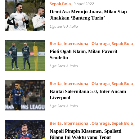
Sepak Bola
9 April 2022
Demi Asa Menuju Juara, Milan Siap
Jinakkan ‘Banteng Turin’
Liga Serie A Italia
Berita
,
Internasional
,
Olahraga
,
Sepak Bola
20 Maret 2022
Pioli Ogah Klaim, Milan Favorit
Scudetto
Liga Serie A Italia
Berita
,
Internasional
,
Olahraga
,
Sepak Bola
5 Maret 2022
Bantai Salernitana 5-0, Inter Ancam
Liverpool
Liga Serie A Italia
Berita
,
Internasional
,
Olahraga
,
Sepak Bola
28 Februari 2022
Napoli Pimpin Klasemen, Spalletti
Bilang Ini Waktu yang Tepat