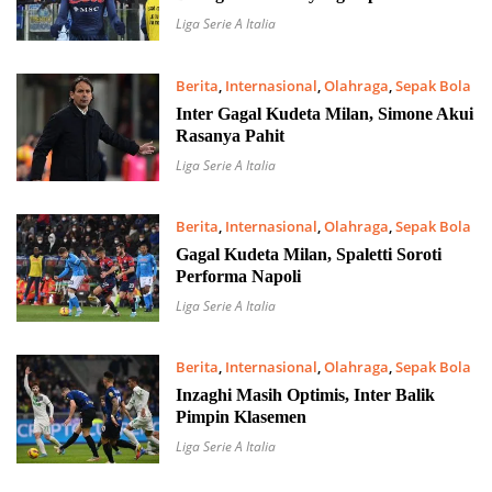
Liga Serie A Italia
Berita
,
Internasional
,
Olahraga
,
Sepak Bola
26 Februari 2022
Inter Gagal Kudeta Milan, Simone Akui
Rasanya Pahit
Liga Serie A Italia
Berita
,
Internasional
,
Olahraga
,
Sepak Bola
22 Februari 2022
Gagal Kudeta Milan, Spaletti Soroti
Performa Napoli
Liga Serie A Italia
Berita
,
Internasional
,
Olahraga
,
Sepak Bola
21 Februari 2022
Inzaghi Masih Optimis, Inter Balik
Pimpin Klasemen
Liga Serie A Italia