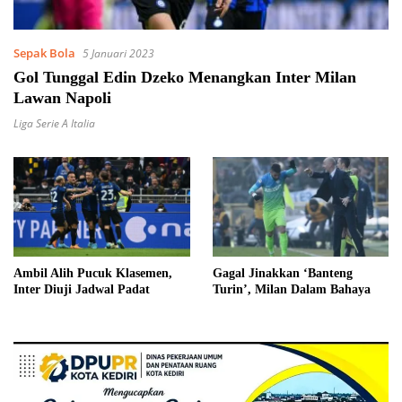
Sepak Bola
5 Januari 2023
Gol Tunggal Edin Dzeko Menangkan Inter Milan
Lawan Napoli
Liga Serie A Italia
Ambil Alih Pucuk Klasemen,
Gagal Jinakkan ‘Banteng
Inter Diuji Jadwal Padat
Turin’, Milan Dalam Bahaya