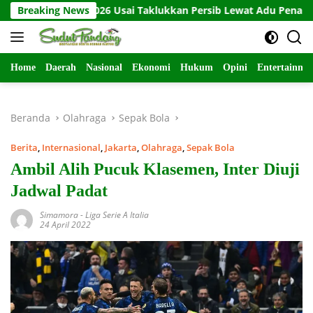
Langsung
den 2026 Usai Taklukkan Persib Lewat Adu Penalti
Breaking News
Babin
ke
konten
Home
Daerah
Nasional
Ekonomi
Hukum
Opini
Entertainme
Beranda
Olahraga
Sepak Bola
Berita
,
Internasional
,
Jakarta
,
Olahraga
,
Sepak Bola
Ambil Alih Pucuk Klasemen, Inter Diuji
Jadwal Padat
Simamora
-
Liga Serie A Italia
24 April 2022