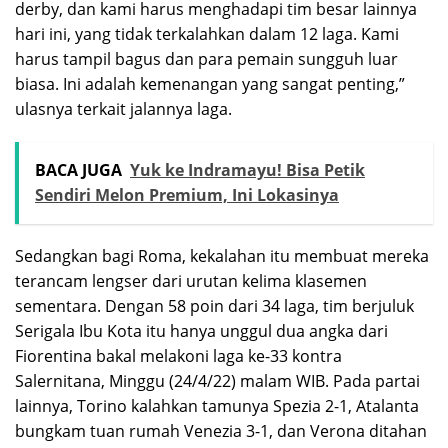
derby, dan kami harus menghadapi tim besar lainnya
hari ini, yang tidak terkalahkan dalam 12 laga. Kami
harus tampil bagus dan para pemain sungguh luar
biasa. Ini adalah kemenangan yang sangat penting,”
ulasnya terkait jalannya laga.
BACA JUGA
Yuk ke Indramayu! Bisa Petik
Sendiri Melon Premium, Ini Lokasinya
Sedangkan bagi Roma, kekalahan itu membuat mereka
terancam lengser dari urutan kelima klasemen
sementara. Dengan 58 poin dari 34 laga, tim berjuluk
Serigala Ibu Kota itu hanya unggul dua angka dari
Fiorentina bakal melakoni laga ke-33 kontra
Salernitana, Minggu (24/4/22) malam WIB. Pada partai
lainnya, Torino kalahkan tamunya Spezia 2-1, Atalanta
bungkam tuan rumah Venezia 3-1, dan Verona ditahan