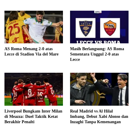
AS Roma Menang 2-0 atas
Masih Berlangsung: AS Roma
Lecce di Stadion Via del Mare
Sementara Unggul 2-0 atas
Lecce
Liverpool Bungkam Inter Milan
Real Madrid vs Al Hilal
di Meazza: Duel Taktik Ketat
Imbang, Debut Xabi Alonso dan
Berakhir Penalti
Inzaghi Tanpa Kemenangan