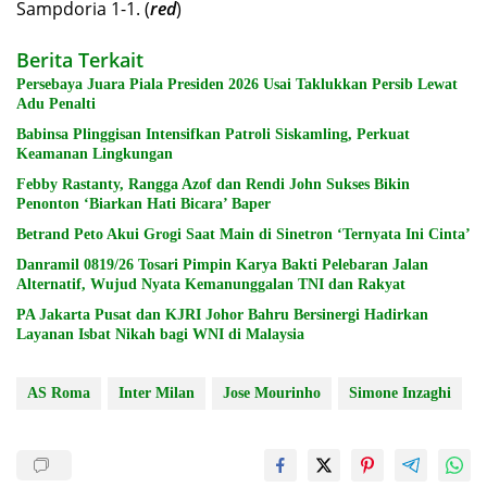
Sampdoria 1-1. (
red
)
Berita Terkait
Persebaya Juara Piala Presiden 2026 Usai Taklukkan Persib Lewat
Adu Penalti
Babinsa Plinggisan Intensifkan Patroli Siskamling, Perkuat
Keamanan Lingkungan
Febby Rastanty, Rangga Azof dan Rendi John Sukses Bikin
Penonton ‘Biarkan Hati Bicara’ Baper
Betrand Peto Akui Grogi Saat Main di Sinetron ‘Ternyata Ini Cinta’
Danramil 0819/26 Tosari Pimpin Karya Bakti Pelebaran Jalan
Alternatif, Wujud Nyata Kemanunggalan TNI dan Rakyat
PA Jakarta Pusat dan KJRI Johor Bahru Bersinergi Hadirkan
Layanan Isbat Nikah bagi WNI di Malaysia
AS Roma
Inter Milan
Jose Mourinho
Simone Inzaghi