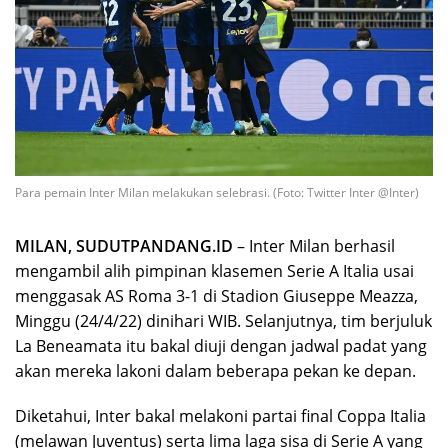
Para pemain Inter Milan melakukan selebrasi. (Foto: Twitter Inter @Inter)
MILAN, SUDUTPANDANG.ID
– Inter Milan berhasil
mengambil alih pimpinan klasemen Serie A Italia usai
menggasak AS Roma 3-1 di Stadion Giuseppe Meazza,
Minggu (24/4/22) dinihari WIB. Selanjutnya, tim berjuluk
La Beneamata itu bakal diuji dengan jadwal padat yang
akan mereka lakoni dalam beberapa pekan ke depan.
Diketahui, Inter bakal melakoni partai final Coppa Italia
(melawan Juventus) serta lima laga sisa di Serie A yang