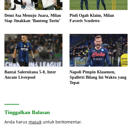
Demi Asa Menuju Juara, Milan
Pioli Ogah Klaim, Milan
Siap Jinakkan ‘Banteng Turin’
Favorit Scudetto
Bantai Salernitana 5-0, Inter
Napoli Pimpin Klasemen,
Ancam Liverpool
Spalletti Bilang Ini Waktu yang
Tepat
Tinggalkan Balasan
Anda harus
masuk
untuk berkomentar.