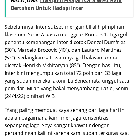
BACA JUGA
Liverpool Pelajari Cara West Ham
Bertahan Untuk Hadapi Inter
Sebelumnya, Inter sukses mengambil alih pimpinan
klasemen Serie A pasca menggilas Roma 3-1. Tiga gol
penentu kemenangan Inter dicetak Denzel Dumfries
(30″), Marcelo Brozovic (40″), dan Lautaro Martinez
(52″). Sedangkan satu-satunya gol balasan Roma
dicetak Henrikh Mkhitaryan (85″). Dengan hasil itu,
Inter kini mengumpulkan total 72 poin dari 33 laga
yang sudah mereka lakoni. La Beneamata unggul satu
poin dari Milan yang bakal menyambangi Lazio, Senin
(24/4/22) dinihari WIB.
“Yang paling membuat saya senang dari laga hari ini
adalah bagaimana kami menjaga konsentrasi
sepanjang laga. Saya sangat khawatir dengan
pertandingan kali ini karena kami sudah terkuras saat