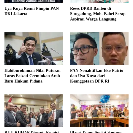
Uya Kuya Resmi Pimpin PAN
Reses DPRD Banten di
DKI Jakarta
Situgadung, Moh. Bahri Serap
Aspirasi Warga Langsung
Habiburokhman Nilai Putusan
PAN Nonaktifkan Eko Patrio
Laras Faizati Cerminkan Arah
dan Uya Kuya dari
Baru Hukum Pidana
Keanggotaan DPR RI
RUU KUHAP Disorot, Komisi
Ulang Tahun Sugiat Santoso