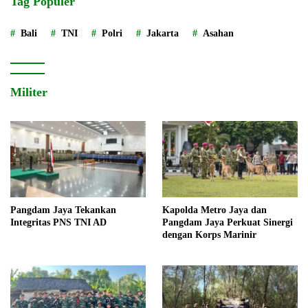
Tag Populer
Bali
TNI
Polri
Jakarta
Asahan
Militer
Pangdam Jaya Tekankan
Kapolda Metro Jaya dan
Integritas PNS TNI AD
Pangdam Jaya Perkuat Sinergi
dengan Korps Marinir