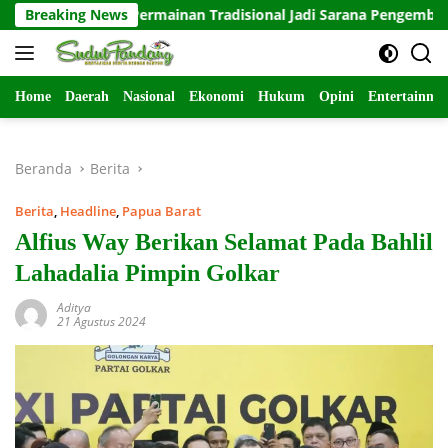
Langsung
orong Permainan Tradisional Jadi Sarana Pengembangan Karakt
Breaking News
ke
konten
Home
Daerah
Nasional
Ekonomi
Hukum
Opini
Entertainme
Beranda
Berita
Berita
,
Headline
,
Papua Barat
Alfius Way Berikan Selamat Pada Bahlil
Lahadalia Pimpin Golkar
Aditya
21 Agustus 2024