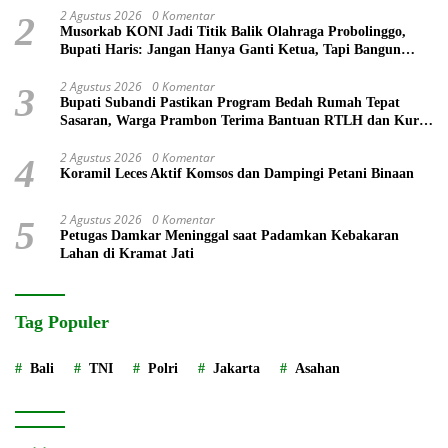
2 Agustus 2026
0 Komentar
2
Musorkab KONI Jadi Titik Balik Olahraga Probolinggo,
Bupati Haris: Jangan Hanya Ganti Ketua, Tapi Bangun
Prestasi
2 Agustus 2026
0 Komentar
3
Bupati Subandi Pastikan Program Bedah Rumah Tepat
Sasaran, Warga Prambon Terima Bantuan RTLH dan Kursi
Roda
2 Agustus 2026
0 Komentar
4
Koramil Leces Aktif Komsos dan Dampingi Petani Binaan
2 Agustus 2026
0 Komentar
5
Petugas Damkar Meninggal saat Padamkan Kebakaran
Lahan di Kramat Jati
Tag Populer
Bali
TNI
Polri
Jakarta
Asahan