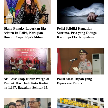
Diana Pungky Laporkan Eks
Polisi Selidiki Kematian
Asisten ke Polisi, Kerugian
Sutrimo, Pria yang Diduga
Disebut Capai Rp25 Miliar
Karumga Eks Jampidsus
Ari Lasso Siap Hibur Warga di
Polisi Masa Depan yang
Puncak Hari Jadi Kota Kediri
Dipercaya Publik
ke-1.147, Bawakan Sekitar 15
Lagu