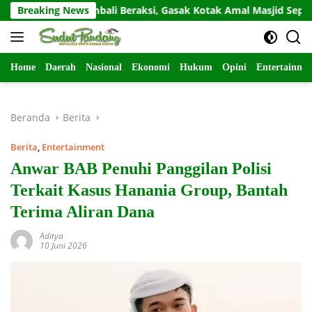
Langsung
sidivis Kembali Beraksi, Gasak Kotak Amal Masjid Sepi di Gunung
Breaking News
ke
konten
Home
Daerah
Nasional
Ekonomi
Hukum
Opini
Entertainme
Beranda
Berita
Berita
,
Entertainment
Anwar BAB Penuhi Panggilan Polisi
Terkait Kasus Hanania Group, Bantah
Terima Aliran Dana
Aditya
10 Juni 2026