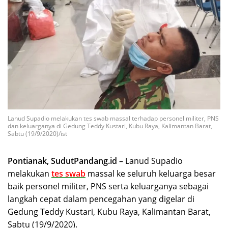
Lanud Supadio melakukan tes swab massal terhadap personel militer, PNS
dan keluarganya di Gedung Teddy Kustari, Kubu Raya, Kalimantan Barat,
Sabtu (19/9/2020)/ist
Pontianak, SudutPandang.id
– Lanud Supadio
melakukan
tes swab
massal ke seluruh keluarga besar
baik personel militer, PNS serta keluarganya sebagai
langkah cepat dalam pencegahan yang digelar di
Gedung Teddy Kustari, Kubu Raya,
Kalimantan Barat
,
Sabtu (19/9/2020).