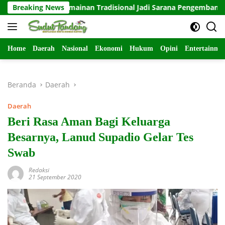
Langsung
g Permainan Tradisional Jadi Sarana Pengembangan Karakter A
Breaking News
ke
konten
Home
Daerah
Nasional
Ekonomi
Hukum
Opini
Entertainme
Beranda
Daerah
Daerah
Beri Rasa Aman Bagi Keluarga
Besarnya, Lanud Supadio Gelar Tes
Swab
Redaksi
21 September 2020