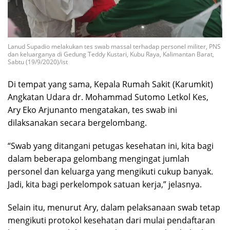
Lanud Supadio melakukan tes swab massal terhadap personel militer, PNS
dan keluarganya di Gedung Teddy Kustari, Kubu Raya, Kalimantan Barat,
Sabtu (19/9/2020)/ist
Di tempat yang sama, Kepala Rumah Sakit (Karumkit)
Angkatan Udara dr. Mohammad Sutomo Letkol Kes,
Ary Eko Arjunanto mengatakan, tes swab ini
dilaksanakan secara bergelombang.
“Swab yang ditangani petugas kesehatan ini, kita bagi
dalam beberapa gelombang mengingat jumlah
personel dan keluarga yang mengikuti cukup banyak.
Jadi, kita bagi perkelompok satuan kerja,” jelasnya.
Selain itu, menurut Ary, dalam pelaksanaan swab tetap
mengikuti protokol kesehatan dari mulai pendaftaran