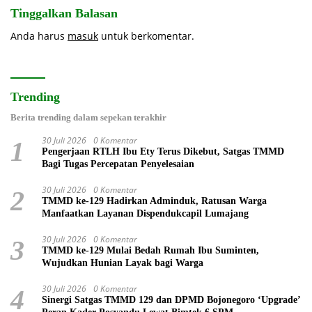
Tinggalkan Balasan
Anda harus
masuk
untuk berkomentar.
Trending
Berita trending dalam sepekan terakhir
30 Juli 2026
0 Komentar
1
Pengerjaan RTLH Ibu Ety Terus Dikebut, Satgas TMMD
Bagi Tugas Percepatan Penyelesaian
30 Juli 2026
0 Komentar
2
TMMD ke-129 Hadirkan Adminduk, Ratusan Warga
Manfaatkan Layanan Dispendukcapil Lumajang
30 Juli 2026
0 Komentar
3
TMMD ke-129 Mulai Bedah Rumah Ibu Suminten,
Wujudkan Hunian Layak bagi Warga
30 Juli 2026
0 Komentar
4
Sinergi Satgas TMMD 129 dan DPMD Bojonegoro ‘Upgrade’