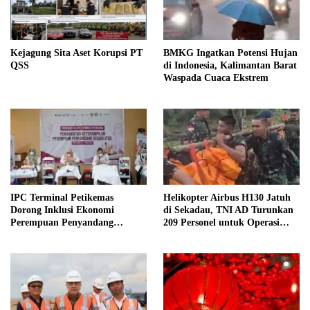
Kejagung Sita Aset Korupsi PT
BMKG Ingatkan Potensi Hujan
QSS
di Indonesia, Kalimantan Barat
Waspada Cuaca Ekstrem
IPC Terminal Petikemas
Helikopter Airbus H130 Jatuh
Dorong Inklusi Ekonomi
di Sekadau, TNI AD Turunkan
Perempuan Penyandang
209 Personel untuk Operasi
Disabilitas Melalui Program
SAR
TJSL di Kalimantan Barat