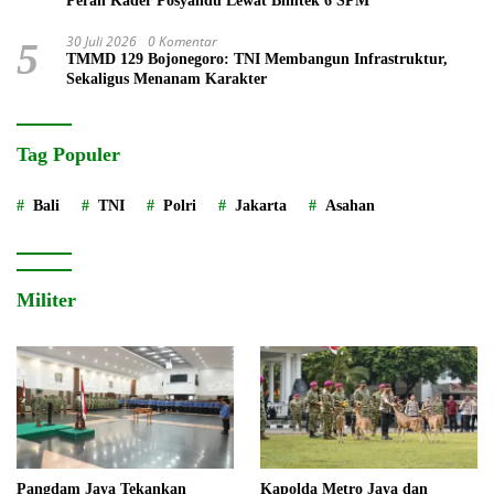
Peran Kader Posyandu Lewat Bimtek 6 SPM
30 Juli 2026
0 Komentar
5
TMMD 129 Bojonegoro: TNI Membangun Infrastruktur,
Sekaligus Menanam Karakter
Tag Populer
Bali
TNI
Polri
Jakarta
Asahan
Militer
Pangdam Jaya Tekankan
Kapolda Metro Jaya dan