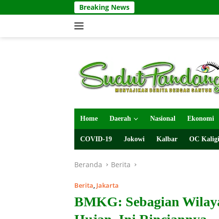
Langsung
Breaking News
Waspada K
ke
konten
Home
Daerah
Nasional
Ekonomi
COVID-19
Jokowi
Kalbar
OC Kaligi
Beranda
Berita
Berita
,
Jakarta
BMKG: Sebagian Wilaya