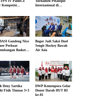
PTPN IV PalmCo
Turnamen Petanque
r Kompetisi
Internasional di
raga
UNDIKMA
ASI Gandeng Nico
Bogor Jadi Saksi Duel
er Perkuat
Sengit Hockey Bawah
embangan Basket
Air Asia
h Deny Sartika
DWP Kemenpora Gelar
hi Fisik Timnas 3×3
Donor Darah HUT RI
i
ke-81