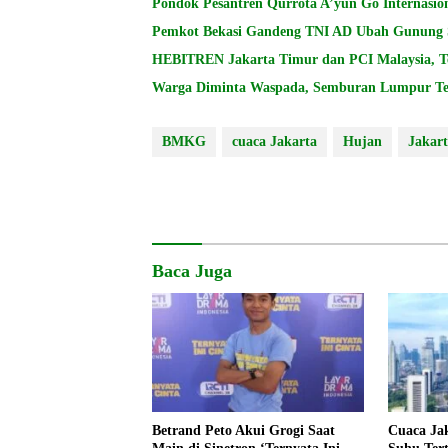
Pondok Pesantren Qurrota A’yun Go Internasion
Pemkot Bekasi Gandeng TNI AD Ubah Gunung
HEBITREN Jakarta Timur dan PCI Malaysia, Te
Warga Diminta Waspada, Semburan Lumpur Terj
BMKG
cuaca Jakarta
Hujan
Jakar
Baca Juga
Betrand Peto Akui Grogi Saat
Cuaca Jak