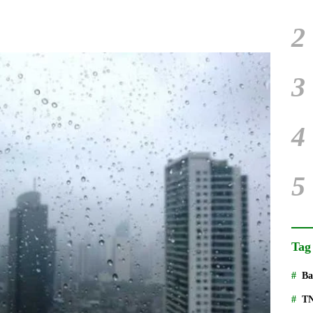
2
3
4
5
Tag
Ba
T