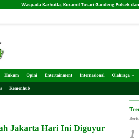
arhutla, Koramil Tosari Gandeng Polsek dan TNBTS Gelar Patrol
Hukum
Opini
Entertainment
Internasional
Olahraga
s
Kemenhub
Tre
Berit
h Jakarta Hari Ini Diguyur
1