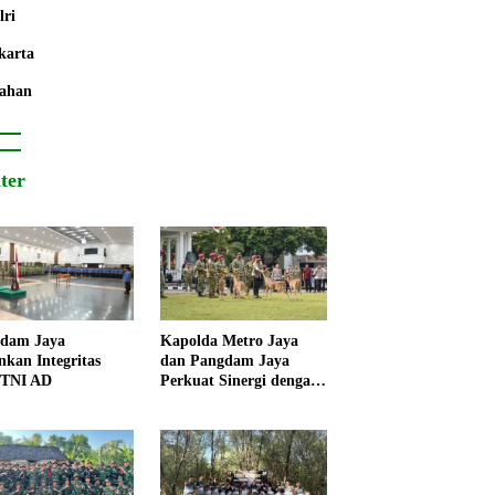
lri
karta
ahan
iter
dam Jaya
Kapolda Metro Jaya
nkan Integritas
dan Pangdam Jaya
 TNI AD
Perkuat Sinergi dengan
Korps Marinir