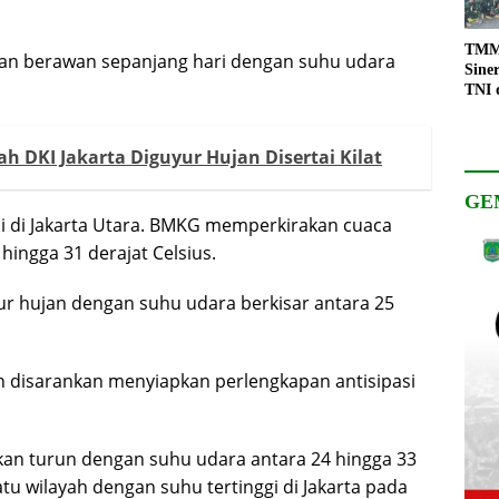
TMMD
akan berawan sepanjang hari dengan suhu udara
Sine
TNI 
Keso
Pemb
h DKI Jakarta Diguyur Hujan Disertai Kilat
GE
adi di Jakarta Utara. BMKG memperkirakan cuaca
ingga 31 derajat Celsius.
ur hujan dengan suhu udara berkisar antara 25
an disarankan menyiapkan perlengkapan antisipasi
rakan turun dengan suhu udara antara 24 hingga 33
atu wilayah dengan suhu tertinggi di Jakarta pada