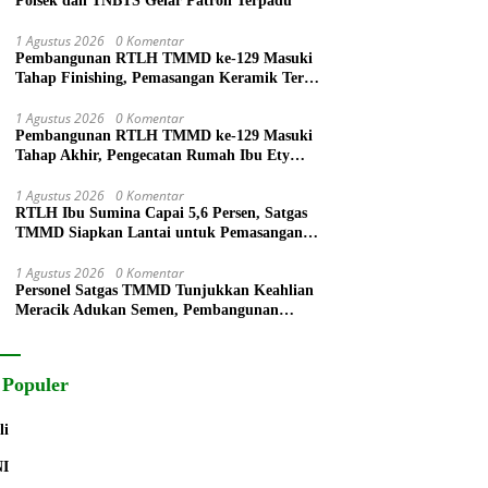
Polsek dan TNBTS Gelar Patroli Terpadu
1 Agustus 2026
0 Komentar
Pembangunan RTLH TMMD ke-129 Masuki
Tahap Finishing, Pemasangan Keramik Terus
Dikebut
1 Agustus 2026
0 Komentar
Pembangunan RTLH TMMD ke-129 Masuki
Tahap Akhir, Pengecatan Rumah Ibu Ety
Terus Berlanjut
1 Agustus 2026
0 Komentar
RTLH Ibu Sumina Capai 5,6 Persen, Satgas
TMMD Siapkan Lantai untuk Pemasangan
Keramik
1 Agustus 2026
0 Komentar
Personel Satgas TMMD Tunjukkan Keahlian
Meracik Adukan Semen, Pembangunan
RTLH Bapak Suyitno Terus Dipercepat
 Populer
li
NI