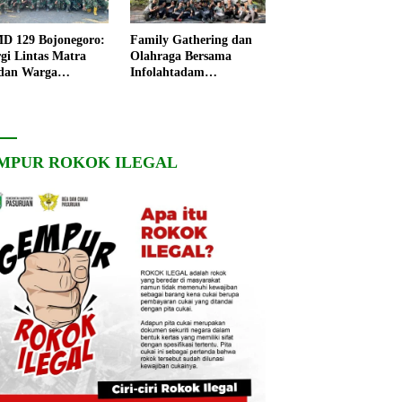
 129 Bojonegoro:
Family Gathering dan
rgi Lintas Matra
Olahraga Bersama
dan Warga
Infolahtadam
ngo, Percepat
V/Brawijaya Pererat
angunan Desa
Soliditas dan
Kebersamaan
MPUR ROKOK ILEGAL