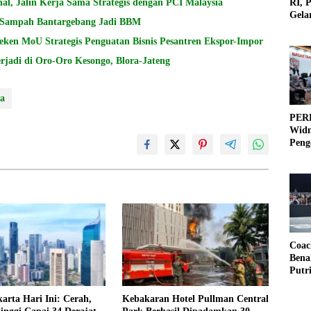
RI, 
al, Jalin Kerja Sama Strategis dengan PCI Malaysia
Gela
 Sampah Bantargebang Jadi BBM
Olah
ken MoU Strategis Penguatan Bisnis Pesantren Ekspor-Impor
adi di Oro-Oro Kesongo, Blora-Jateng
ta
PERB
Widm
Peng
3×3
Coac
Bena
Putr
arta Hari Ini: Cerah,
Kebakaran Hotel Pullman Central