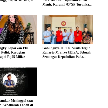
inggi Capai 34 Derajat
Park Berhasil Dipadamkan 30
Menit, Koramil 03/GP Turunkan
2 Water Tank
ngky Laporkan Eks
Gabungnya IJP Dr. Susilo Teguh
e Polisi, Kerugian
Raharjo M.Si ke UBISA, Sebuah
apai Rp25 Miliar
Semangat Kepedulian Pada
Pendidikan
Damkar Meninggal saat
 Kebakaran Lahan di