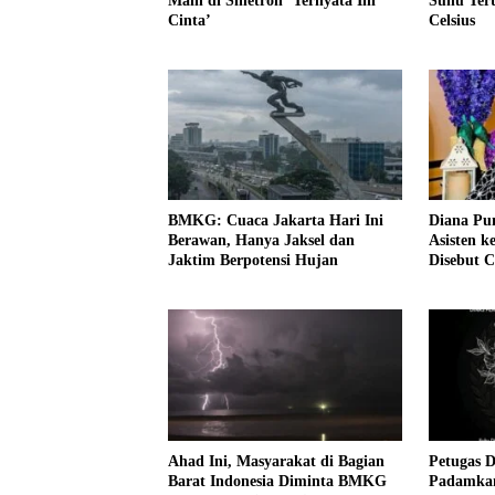
Main di Sinetron ‘Ternyata Ini
Suhu Tert
Cinta’
Celsius
BMKG: Cuaca Jakarta Hari Ini
Diana Pu
Berawan, Hanya Jaksel dan
Asisten k
Jaktim Berpotensi Hujan
Disebut C
Ahad Ini, Masyarakat di Bagian
Petugas 
Barat Indonesia Diminta BMKG
Padamkan