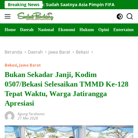
Langsung
har Arifin: Sudah Saatnya Asia Pimpin FIFA
Breaking News
Paulo Ricard
ke
konten
Home
Daerah
Nasional
Ekonomi
Hukum
Opini
Entertainme
Beranda
Daerah
Jawa Barat
Bekasi
Bekasi
,
Jawa Barat
Bukan Sekadar Janji, Kodim
0507/Bekasi Selesaikan TMMD Ke-128
Tepat Waktu, Warga Jatirangga
Apresiasi
Agung Ferdianto
21 Mei 2026