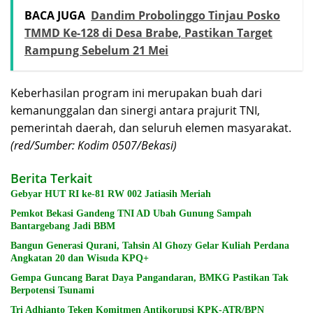
BACA JUGA
Dandim Probolinggo Tinjau Posko
TMMD Ke-128 di Desa Brabe, Pastikan Target
Rampung Sebelum 21 Mei
Keberhasilan program ini merupakan buah dari
kemanunggalan dan sinergi antara prajurit TNI,
pemerintah daerah, dan seluruh elemen masyarakat.
(red/Sumber: Kodim 0507/Bekasi)
Berita Terkait
Gebyar HUT RI ke-81 RW 002 Jatiasih Meriah
Pemkot Bekasi Gandeng TNI AD Ubah Gunung Sampah
Bantargebang Jadi BBM
Bangun Generasi Qurani, Tahsin Al Ghozy Gelar Kuliah Perdana
Angkatan 20 dan Wisuda KPQ+
Gempa Guncang Barat Daya Pangandaran, BMKG Pastikan Tak
Berpotensi Tsunami
Tri Adhianto Teken Komitmen Antikorupsi KPK-ATR/BPN