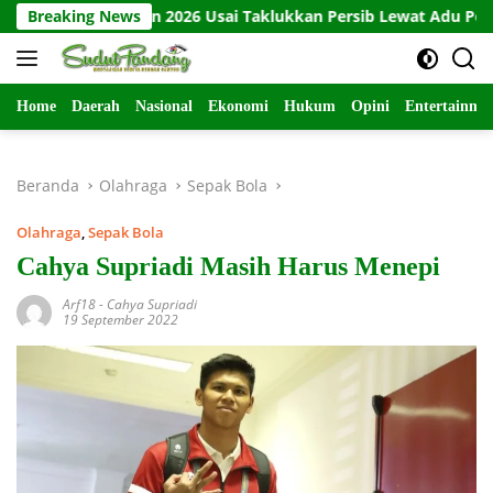
Langsung
 Presiden 2026 Usai Taklukkan Persib Lewat Adu Penalti
Breaking News
ke
konten
Home
Daerah
Nasional
Ekonomi
Hukum
Opini
Entertainme
Beranda
Olahraga
Sepak Bola
Olahraga
,
Sepak Bola
Cahya Supriadi Masih Harus Menepi
Arf18
-
Cahya Supriadi
19 September 2022