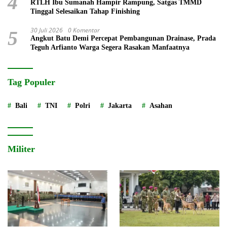
4
RTLH Ibu Sumanah Hampir Rampung, Satgas TMMD
Tinggal Selesaikan Tahap Finishing
30 Juli 2026
0 Komentar
5
Angkut Batu Demi Percepat Pembangunan Drainase, Prada
Teguh Arfianto Warga Segera Rasakan Manfaatnya
Tag Populer
Bali
TNI
Polri
Jakarta
Asahan
Militer