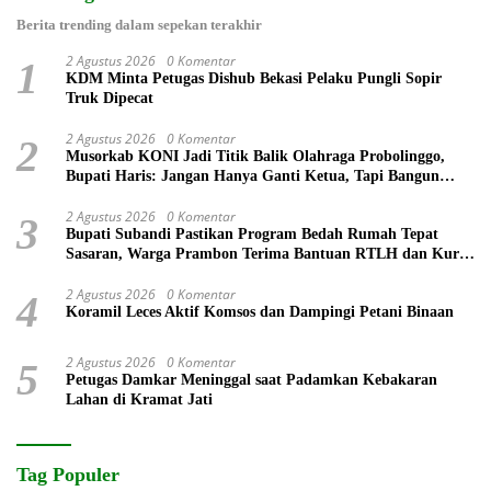
Berita trending dalam sepekan terakhir
2 Agustus 2026
0 Komentar
1
KDM Minta Petugas Dishub Bekasi Pelaku Pungli Sopir
Truk Dipecat
2 Agustus 2026
0 Komentar
2
Musorkab KONI Jadi Titik Balik Olahraga Probolinggo,
Bupati Haris: Jangan Hanya Ganti Ketua, Tapi Bangun
Prestasi
2 Agustus 2026
0 Komentar
3
Bupati Subandi Pastikan Program Bedah Rumah Tepat
Sasaran, Warga Prambon Terima Bantuan RTLH dan Kursi
Roda
2 Agustus 2026
0 Komentar
4
Koramil Leces Aktif Komsos dan Dampingi Petani Binaan
2 Agustus 2026
0 Komentar
5
Petugas Damkar Meninggal saat Padamkan Kebakaran
Lahan di Kramat Jati
Tag Populer