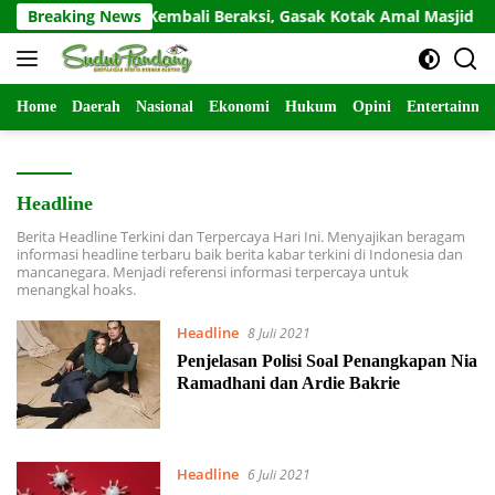
Langsung
Residivis Kembali Beraksi, Gasak Kotak Amal Masjid Sepi di G
Breaking News
ke
konten
Home
Daerah
Nasional
Ekonomi
Hukum
Opini
Entertainme
Headline
Berita Headline Terkini dan Terpercaya Hari Ini. Menyajikan beragam
informasi headline terbaru baik berita kabar terkini di Indonesia dan
mancanegara. Menjadi referensi informasi terpercaya untuk
menangkal hoaks.
Headline
8 Juli 2021
Penjelasan Polisi Soal Penangkapan Nia
Ramadhani dan Ardie Bakrie
Headline
6 Juli 2021