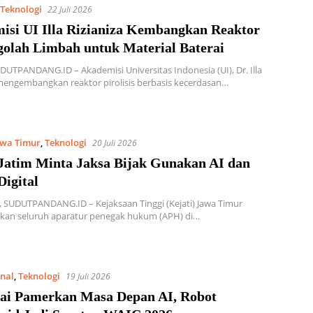
Teknologi
22 Juli 2026
isi UI Illa Rizianiza Kembangkan Reaktor
golah Limbah untuk Material Baterai
UTPANDANG.ID – Akademisi Universitas Indonesia (UI), Dr. Illa
 mengembangkan reaktor pirolisis berbasis kecerdasan…
awa Timur
,
Teknologi
20 Juli 2026
 Jatim Minta Jaksa Bijak Gunakan AI dan
igital
 SUDUTPANDANG.ID – Kejaksaan Tinggi (Kejati) Jawa Timur
kan seluruh aparatur penegak hukum (APH) di…
onal
,
Teknologi
19 Juli 2026
ai Pamerkan Masa Depan AI, Robot