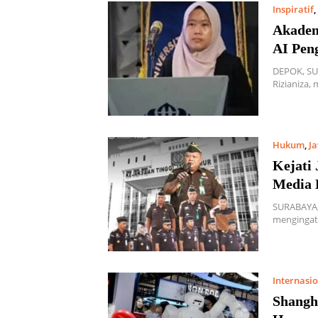
Inspiratif
,
Akadem
AI Pen
DEPOK, SUD
Rizianiza,
Hukum
,
J
Kejati
Media D
SURABAYA,
mengingat
Internasi
Shangh