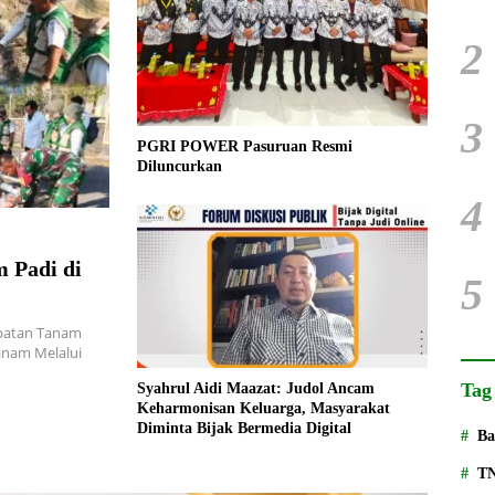
2
3
PGRI POWER Pasuruan Resmi
Diluncurkan
4
 Padi di
5
patan Tanam
anam Melalui
Tag
Syahrul Aidi Maazat: Judol Ancam
Keharmonisan Keluarga, Masyarakat
Diminta Bijak Bermedia Digital
Ba
T