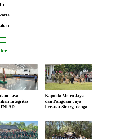
lri
karta
ahan
iter
dam Jaya
Kapolda Metro Jaya
nkan Integritas
dan Pangdam Jaya
 TNI AD
Perkuat Sinergi dengan
Korps Marinir