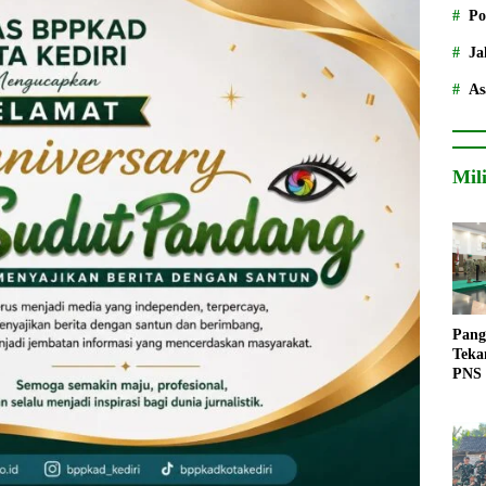
Po
Ja
As
Mil
Pang
Teka
PNS