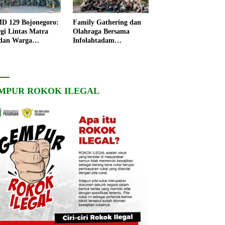
 129 Bojonegoro:
Family Gathering dan
rgi Lintas Matra
Olahraga Bersama
dan Warga
Infolahtadam
ngo, Percepat
V/Brawijaya Pererat
angunan Desa
Soliditas dan
Kebersamaan
MPUR ROKOK ILEGAL