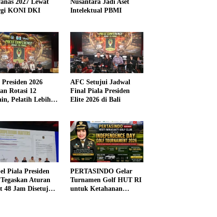
anas 2027 Lewat
Nusantara Jadi Aset
rgi KONI DKI
Intelektual PBMI
a Presiden 2026
AFC Setujui Jadwal
kan Rotasi 12
Final Piala Presiden
in, Pelatih Lebih
Elite 2026 di Bali
ibel
el Piala Presiden
PERTASINDO Gelar
 Tegaskan Aturan
Turnamen Golf HUT RI
t 48 Jam Disetujui
untuk Ketahanan
Kesehatan