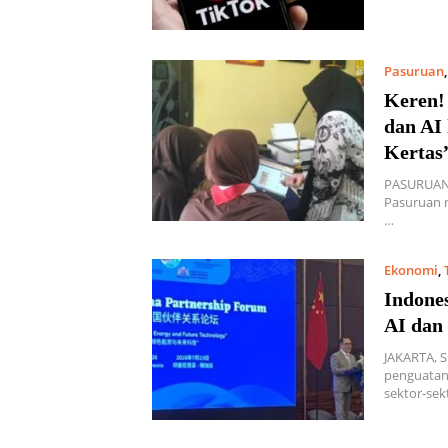
Pasuruan
Keren!
dan AI
Kertas
PASURUAN-
Pasuruan m
…
Ekonomi
,
Indones
AI dan
JAKARTA, 
penguatan
sektor-se