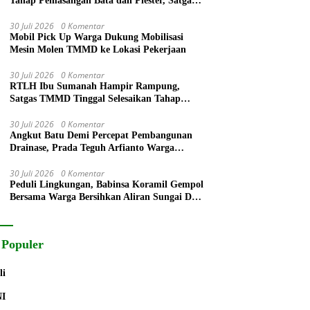
Tahap Pemasangan Bata dan Plester, Satgas
TMMD Kejar Kualitas Hunian
30 Juli 2026
0 Komentar
Mobil Pick Up Warga Dukung Mobilisasi
Mesin Molen TMMD ke Lokasi Pekerjaan
30 Juli 2026
0 Komentar
RTLH Ibu Sumanah Hampir Rampung,
Satgas TMMD Tinggal Selesaikan Tahap
Finishing
30 Juli 2026
0 Komentar
Angkut Batu Demi Percepat Pembangunan
Drainase, Prada Teguh Arfianto Warga
Segera Rasakan Manfaatnya
30 Juli 2026
0 Komentar
Peduli Lingkungan, Babinsa Koramil Gempol
Bersama Warga Bersihkan Aliran Sungai Desa
Legok
 Populer
li
NI