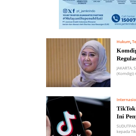
Hukum
,
T
Komdig
Regula
JAKARTA, 
(Komdigi) 
Internasi
TikTok 
Ini Pe
SUDUTPAND
kepada Tik