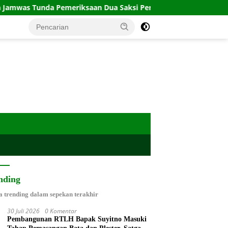
da Pemeriksaan Dua Saksi Perkara Lodewyk Pusung
Cuac
nding
a trending dalam sepekan terakhir
30 Juli 2026
0 Komentar
Pembangunan RTLH Bapak Suyitno Masuki