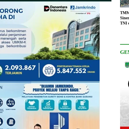
TMMD
Sine
TNI 
Keso
Pemb
GE