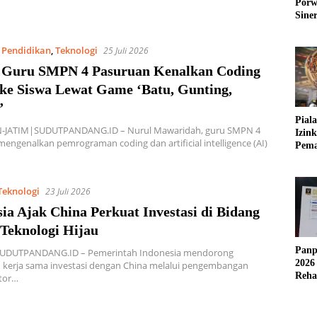
Porw
Sine
,
Pendidikan
,
Teknologi
25 Juli 2026
 Guru SMPN 4 Pasuruan Kenalkan Coding
 ke Siswa Lewat Game ‘Batu, Gunting,
”
Pial
JATIM|SUDUTPANDANG.ID – Nurul Mawaridah, guru SMPN 4
Izin
engenalkan pemrograman coding dan artificial intelligence (AI)
Pema
Fleks
Teknologi
23 Juli 2026
ia Ajak China Perkuat Investasi di Bidang
 Teknologi Hijau
Panp
SUDUTPANDANG.ID – Pemerintah Indonesia mendorong
2026
 kerja sama investasi dengan China melalui pengembangan
Reha
ktor…
AFC