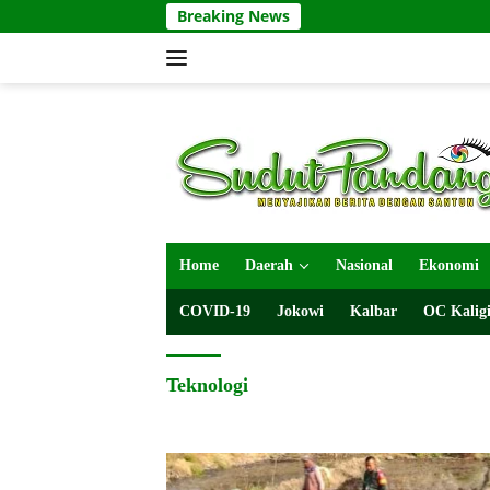
Langsung
Breaking News
ke
konten
Home
Daerah
Nasional
Ekonomi
COVID-19
Jokowi
Kalbar
OC Kaligi
Teknologi