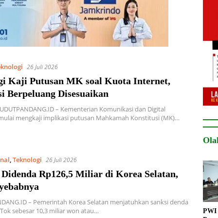
eknologi
26 Juli 2026
i Kaji Putusan MK soal Kuota Internet,
si Berpeluang Disesuaikan
SUDUTPANDANG.ID – Kementerian Komunikasi dan Digital
mulai mengkaji implikasi putusan Mahkamah Konstitusi (MK)…
Ola
onal
,
Teknologi
26 Juli 2026
Didenda Rp126,5 Miliar di Korea Selatan,
nyebabnya
ANG.ID – Pemerintah Korea Selatan menjatuhkan sanksi denda
Tok sebesar 10,3 miliar won atau…
PWI 