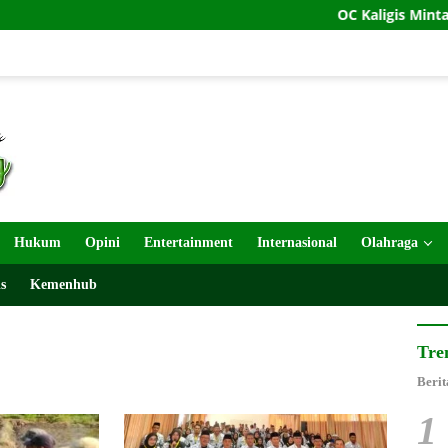
OC Kaligis Minta Jamwas Tun
Hukum
Opini
Entertainment
Internasional
Olahraga
s
Kemenhub
Tre
Berit
1