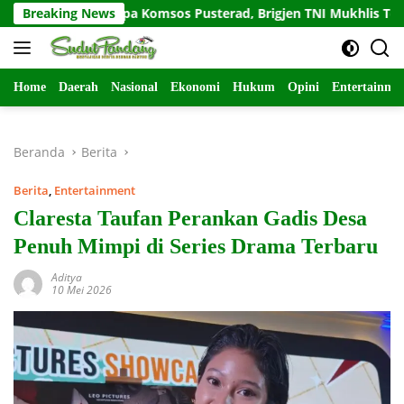
Langsung
Salam Sapa Komsos Pusterad, Brigjen TNI Mukhlis Tekankan K
Breaking News
ke
konten
Home
Daerah
Nasional
Ekonomi
Hukum
Opini
Entertainme
Beranda
Berita
Berita
,
Entertainment
Claresta Taufan Perankan Gadis Desa
Penuh Mimpi di Series Drama Terbaru
Aditya
10 Mei 2026