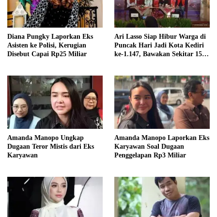
Diana Pungky Laporkan Eks
Ari Lasso Siap Hibur Warga di
Asisten ke Polisi, Kerugian
Puncak Hari Jadi Kota Kediri
Disebut Capai Rp25 Miliar
ke-1.147, Bawakan Sekitar 15
Lagu
Amanda Manopo Ungkap
Amanda Manopo Laporkan Eks
Dugaan Teror Mistis dari Eks
Karyawan Soal Dugaan
Karyawan
Penggelapan Rp3 Miliar