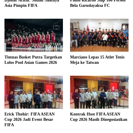
Djohar Arifin: Sudah Saatnya
Paulo Ricardo Siap 100 Persen
Asia Pimpin FIFA
Bela Garudayaksa FC
Timnas Basket Putra Targetkan
Marciano Lepas 15 Atlet Tenis
Lolos Pool Asian Games 2026
Meja ke Taiwan
Erick Thohir: FIFA ASEAN
Kontrak Host FIFA ASEAN
Cup 2026 Jadi Event Besar
Cup 2026 Masih Dinegosiasikan
FIFA