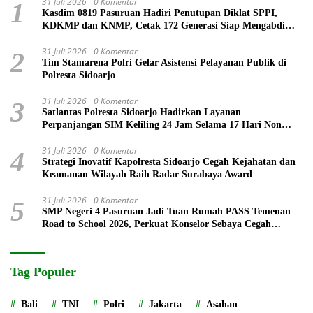
31 Juli 2026
0 Komentar
1
Kasdim 0819 Pasuruan Hadiri Penutupan Diklat SPPI,
KDKMP dan KNMP, Cetak 172 Generasi Siap Mengabdi
untuk Negeri
31 Juli 2026
0 Komentar
2
Tim Stamarena Polri Gelar Asistensi Pelayanan Publik di
Polresta Sidoarjo
31 Juli 2026
0 Komentar
3
Satlantas Polresta Sidoarjo Hadirkan Layanan
Perpanjangan SIM Keliling 24 Jam Selama 17 Hari Non
Stop
31 Juli 2026
0 Komentar
4
Strategi Inovatif Kapolresta Sidoarjo Cegah Kejahatan dan
Keamanan Wilayah Raih Radar Surabaya Award
31 Juli 2026
0 Komentar
5
SMP Negeri 4 Pasuruan Jadi Tuan Rumah PASS Temenan
Road to School 2026, Perkuat Konselor Sebaya Cegah
Perundungan
Tag Populer
Bali
TNI
Polri
Jakarta
Asahan