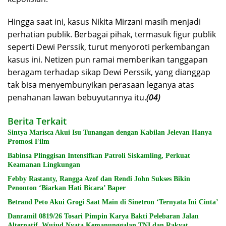
Hingga saat ini, kasus Nikita Mirzani masih menjadi
perhatian publik. Berbagai pihak, termasuk figur publik
seperti Dewi Perssik, turut menyoroti perkembangan
kasus ini. Netizen pun ramai memberikan tanggapan
beragam terhadap sikap Dewi Perssik, yang dianggap
tak bisa menyembunyikan perasaan leganya atas
penahanan lawan bebuyutannya itu.
(04)
Berita Terkait
Sintya Marisca Akui Isu Tunangan dengan Kabilan Jelevan Hanya
Promosi Film
Babinsa Plinggisan Intensifkan Patroli Siskamling, Perkuat
Keamanan Lingkungan
Febby Rastanty, Rangga Azof dan Rendi John Sukses Bikin
Penonton ‘Biarkan Hati Bicara’ Baper
Betrand Peto Akui Grogi Saat Main di Sinetron ‘Ternyata Ini Cinta’
Danramil 0819/26 Tosari Pimpin Karya Bakti Pelebaran Jalan
Alternatif, Wujud Nyata Kemanunggalan TNI dan Rakyat