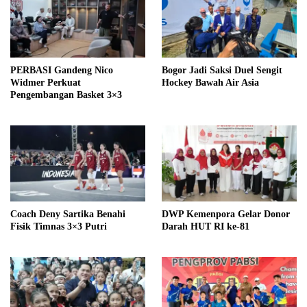
PERBASI Gandeng Nico
Bogor Jadi Saksi Duel Sengit
Widmer Perkuat
Hockey Bawah Air Asia
Pengembangan Basket 3×3
Coach Deny Sartika Benahi
DWP Kemenpora Gelar Donor
Fisik Timnas 3×3 Putri
Darah HUT RI ke-81