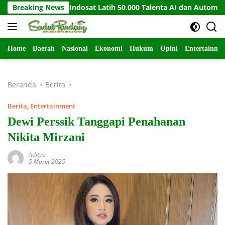
Langsung
Path dan Indosat Latih 50.000 Talenta AI dan Automation
Breaking News
ke
konten
Home
Daerah
Nasional
Ekonomi
Hukum
Opini
Entertainme
Beranda
Berita
Berita
,
Entertainment
Dewi Perssik Tanggapi Penahanan
Nikita Mirzani
Aditya
5 Maret 2025