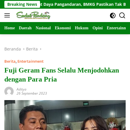
Langsung
cang Barat Daya Pangandaran, BMKG Pastikan Tak Berpotensi 
Breaking News
ke
konten
Home
Daerah
Nasional
Ekonomi
Hukum
Opini
Entertainme
Beranda
Berita
Berita
,
Entertainment
Fuji Geram Fans Selalu Menjodohkan
dengan Para Pria
Aditya
26 September 2023