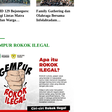
 129 Bojonegoro:
Family Gathering dan
rgi Lintas Matra
Olahraga Bersama
dan Warga
Infolahtadam
ngo, Percepat
V/Brawijaya Pererat
angunan Desa
Soliditas dan
Kebersamaan
MPUR ROKOK ILEGAL