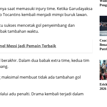
Widm
Peng
ya saat memasuki injury time. Ketika Garudayaksa
3×3
 Tocantins kembali menjadi mimpi buruk lawan.
l itu sukses mencetak gol penyeimbang dan
abak tambahan waktu.
Coac
Bena
el Messi Jadi Pemain Terbaik
Putr
 berakhir. Dalam dua babak extra time, kedua tim
uang.
g maksimal membuat tidak ada tambahan gol
Eric
2026
alui adu penalti. Drama kembali terjadi dalam