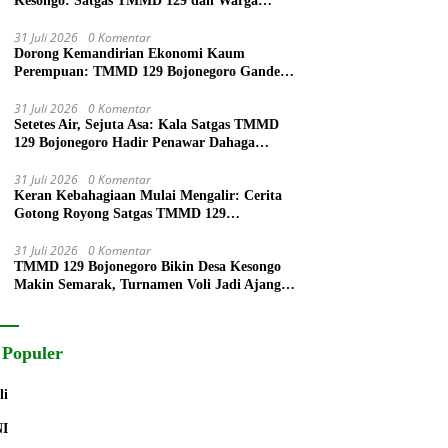
Kesongo: Satgas TMMD 129 dan Warga
Bahu-Membahu Pasang Atap Rumah Mbah
Kardo
31 Juli 2026
0 Komentar
Dorong Kemandirian Ekonomi Kaum
Perempuan: TMMD 129 Bojonegoro Gandeng
P4S Latih Ibu PKK Kesongo Buat Roti
31 Juli 2026
0 Komentar
Setetes Air, Sejuta Asa: Kala Satgas TMMD
129 Bojonegoro Hadir Penawar Dahaga
Warga Krebet di Musim Kemarau
31 Juli 2026
0 Komentar
Keran Kebahagiaan Mulai Mengalir: Cerita
Gotong Royong Satgas TMMD 129
Bojonegoro dan Warga Bekatul
31 Juli 2026
0 Komentar
TMMD 129 Bojonegoro Bikin Desa Kesongo
Makin Semarak, Turnamen Voli Jadi Ajang
Eratkan Warga
 Populer
li
NI