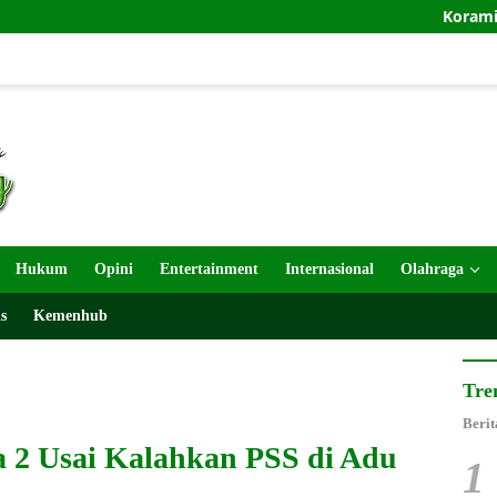
Koramil Kraksaan
Hukum
Opini
Entertainment
Internasional
Olahraga
s
Kemenhub
Tre
Berit
 2 Usai Kalahkan PSS di Adu
1