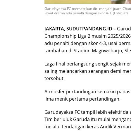
Garudayaksa FC memastikan diri menjadi juara Cha
lewat drama adu penalti dengan skor 4-3. (Foto: ist).
JAKARTA, SUDUTPANDANG.ID
– Garud
Championship Liga 2 musim 2025/2026
adu penalti dengan skor 4-3, usai ber
tambahan di Stadion Maguwoharjo, Sle
Laga final berlangsung sengit sejak me
saling melancarkan serangan demi mere
tersebut.
Atmosfer pertandingan semakin panas 
lima menit pertama pertandingan.
Garudayaksa FC tampil lebih efektif 
Tim berjuluk Garuda itu mulai menga
melalui tendangan keras Andik Verman