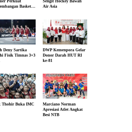
er Perkuat
Sengit Hockey Bawah
embangan Basket
Air Asia
h Deny Sartika
DWP Kemenpora Gelar
hi Fisik Timnas 3×3
Donor Darah HUT RI
i
ke-81
k Thohir Buka IMC
Marciano Norman
Apresiasi Atlet Angkat
Besi NTB