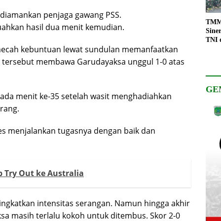
diamankan penjaga gawang PSS.
TMMD
hkan hasil dua menit kemudian.
Sine
TNI 
emecah kebuntuan lewat sundulan memanfaatkan
Keso
Pemb
l tersebut membawa Garudayaksa unggul 1-0 atas
GE
da menit ke-35 setelah wasit menghadiahkan
arang.
ses menjalankan tugasnya dengan baik dan
p Try Out ke Australia
gkatkan intensitas serangan. Namun hingga akhir
a masih terlalu kokoh untuk ditembus. Skor 2-0