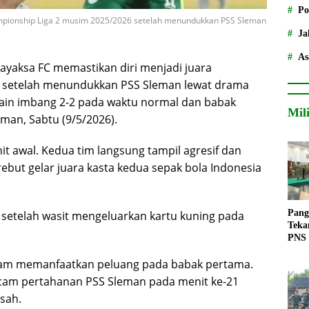
Po
mpionship Liga 2 musim 2025/2026 setelah menundukkan PSS Sleman
Ja
As
ayaksa FC memastikan diri menjadi juara
 setelah menundukkan PSS Sleman lewat drama
main imbang 2-2 pada waktu normal dan babak
Mil
man, Sabtu (9/5/2026).
nit awal. Kedua tim langsung tampil agresif dan
but gelar juara kasta kedua sepak bola Indonesia
Pang
setelah wasit mengeluarkan kartu kuning pada
Teka
PNS
dalam memanfaatkan peluang pada babak pertama.
ncam pertahanan PSS Sleman pada menit ke-21
sah.