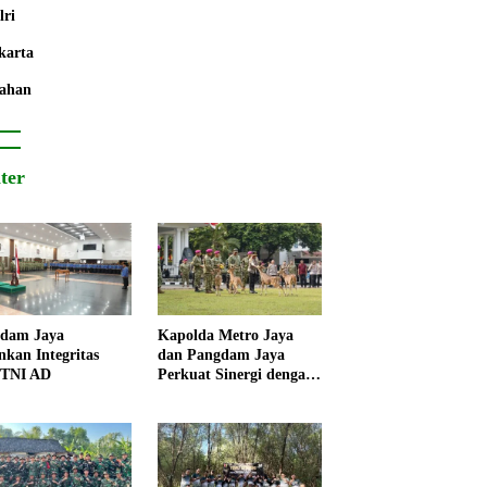
lri
karta
ahan
iter
dam Jaya
Kapolda Metro Jaya
nkan Integritas
dan Pangdam Jaya
 TNI AD
Perkuat Sinergi dengan
Korps Marinir