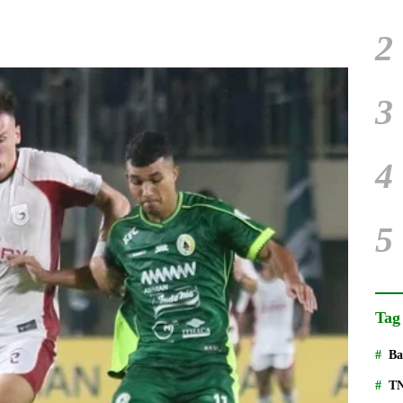
2
3
4
5
Tag
Ba
T