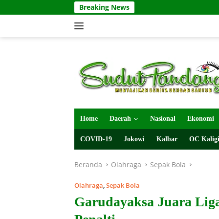
Langsung
Breaking News
ke
konten
Home
Daerah
Nasional
Ekonomi
COVID-19
Jokowi
Kalbar
OC Kaligi
Beranda
Olahraga
Sepak Bola
Olahraga
,
Sepak Bola
Garudayaksa Juara Liga