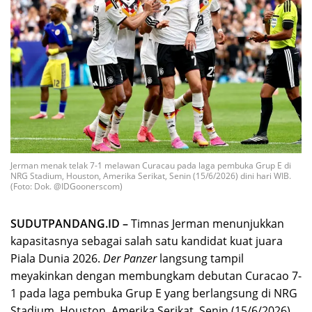
Jerman menak telak 7-1 melawan Curacau pada laga pembuka Grup E di
NRG Stadium, Houston, Amerika Serikat, Senin (15/6/2026) dini hari WIB.
(Foto: Dok. @IDGoonerscom)
SUDUTPANDANG.ID –
Timnas Jerman menunjukkan
kapasitasnya sebagai salah satu kandidat kuat juara
Piala Dunia 2026.
Der Panzer
langsung tampil
meyakinkan dengan membungkam debutan Curacao 7-
1 pada laga pembuka Grup E yang berlangsung di NRG
Stadium, Houston, Amerika Serikat, Senin (15/6/2026)