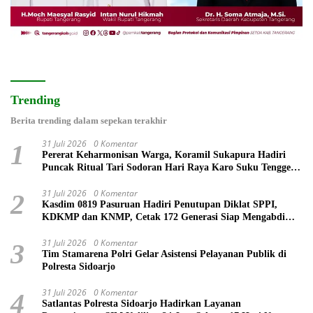
Trending
Berita trending dalam sepekan terakhir
31 Juli 2026
0 Komentar
1
Pererat Keharmonisan Warga, Koramil Sukapura Hadiri
Puncak Ritual Tari Sodoran Hari Raya Karo Suku Tengger
di Bromo
31 Juli 2026
0 Komentar
2
Kasdim 0819 Pasuruan Hadiri Penutupan Diklat SPPI,
KDKMP dan KNMP, Cetak 172 Generasi Siap Mengabdi
untuk Negeri
31 Juli 2026
0 Komentar
3
Tim Stamarena Polri Gelar Asistensi Pelayanan Publik di
Polresta Sidoarjo
31 Juli 2026
0 Komentar
4
Satlantas Polresta Sidoarjo Hadirkan Layanan