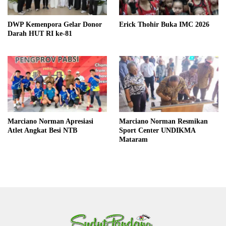
DWP Kemenpora Gelar Donor
Erick Thohir Buka IMC 2026
Darah HUT RI ke-81
Marciano Norman Apresiasi
Marciano Norman Resmikan
Atlet Angkat Besi NTB
Sport Center UNDIKMA
Mataram