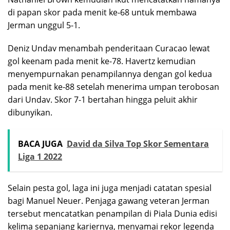
di papan skor pada menit ke-68 untuk membawa
Jerman unggul 5-1.
Deniz Undav menambah penderitaan Curacao lewat
gol keenam pada menit ke-78. Havertz kemudian
menyempurnakan penampilannya dengan gol kedua
pada menit ke-88 setelah menerima umpan terobosan
dari Undav. Skor 7-1 bertahan hingga peluit akhir
dibunyikan.
BACA JUGA
David da Silva Top Skor Sementara
Liga 1 2022
Selain pesta gol, laga ini juga menjadi catatan spesial
bagi Manuel Neuer. Penjaga gawang veteran Jerman
tersebut mencatatkan penampilan di Piala Dunia edisi
kelima sepanjang kariernya, menyamai rekor legenda