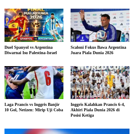
Duel Spanyol vs Argentina
Scaloni Fokus Bawa Argentina
Diwarnai Isu Palestina-Israel
Juara Piala Dunia 2026
Laga Prancis vs Inggris Banjir
Inggris Kalahkan Prancis 6-4,
10 Gol, Netizen: Mirip Uji Coba
Akhiri Piala Dunia 2026 di
Posisi Ketiga