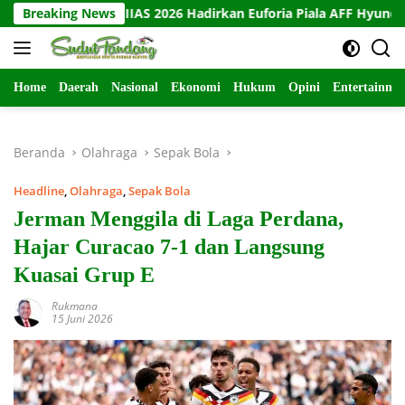
Langsung
Hyundai GIIAS 2026 Hadirkan Euforia Piala AFF Hyundai Cup
Breaking News
ke
konten
Home
Daerah
Nasional
Ekonomi
Hukum
Opini
Entertainme
Beranda
Olahraga
Sepak Bola
Headline
,
Olahraga
,
Sepak Bola
Jerman Menggila di Laga Perdana,
Hajar Curacao 7-1 dan Langsung
Kuasai Grup E
Rukmana
15 Juni 2026