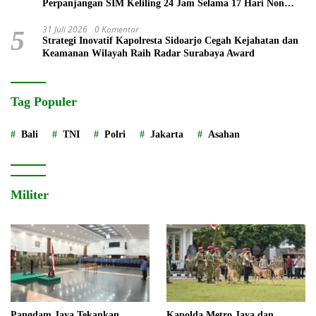
Perpanjangan SIM Keliling 24 Jam Selama 17 Hari Non
Stop
31 Juli 2026
0 Komentar
5
Strategi Inovatif Kapolresta Sidoarjo Cegah Kejahatan dan
Keamanan Wilayah Raih Radar Surabaya Award
Tag Populer
Bali
TNI
Polri
Jakarta
Asahan
Militer
Pangdam Jaya Tekankan
Kapolda Metro Jaya dan