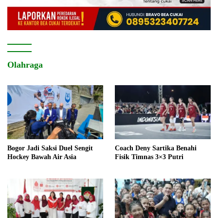
Olahraga
Bogor Jadi Saksi Duel Sengit
Coach Deny Sartika Benahi
Hockey Bawah Air Asia
Fisik Timnas 3×3 Putri