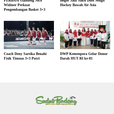
PERBASI Gandeng Nico
Bogor Jadi Saksi Duel Sengit
Widmer Perkuat
Hockey Bawah Air Asia
Pengembangan Basket 3×3
Coach Deny Sartika Benahi
DWP Kemenpora Gelar Donor
Fisik Timnas 3×3 Putri
Darah HUT RI ke-81