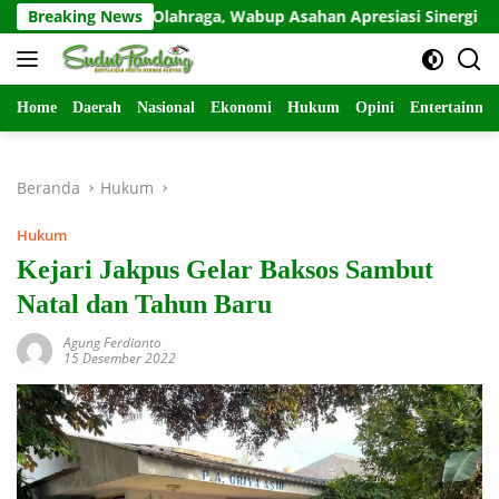
Langsung
silitas Olahraga, Wabup Asahan Apresiasi Sinergi Pembinaan Sep
Breaking News
ke
konten
Home
Daerah
Nasional
Ekonomi
Hukum
Opini
Entertainme
Beranda
Hukum
Hukum
Kejari Jakpus Gelar Baksos Sambut
Natal dan Tahun Baru
Agung Ferdianto
15 Desember 2022