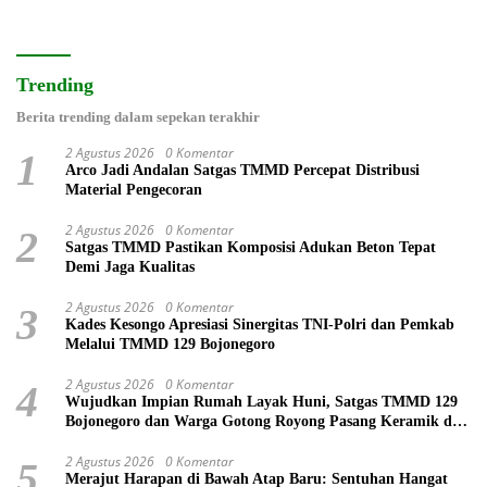
Trending
Berita trending dalam sepekan terakhir
2 Agustus 2026
0 Komentar
1
Arco Jadi Andalan Satgas TMMD Percepat Distribusi
Material Pengecoran
2 Agustus 2026
0 Komentar
2
Satgas TMMD Pastikan Komposisi Adukan Beton Tepat
Demi Jaga Kualitas
2 Agustus 2026
0 Komentar
3
Kades Kesongo Apresiasi Sinergitas TNI-Polri dan Pemkab
Melalui TMMD 129 Bojonegoro
2 Agustus 2026
0 Komentar
4
Wujudkan Impian Rumah Layak Huni, Satgas TMMD 129
Bojonegoro dan Warga Gotong Royong Pasang Keramik di
Rumah Ibu Tini
2 Agustus 2026
0 Komentar
5
Merajut Harapan di Bawah Atap Baru: Sentuhan Hangat