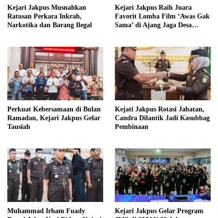
Kejari Jakpus Musnahkan
Kejari Jakpus Raih Juara
Ratusan Perkara Inkrah,
Favorit Lomba Film ‘Awas Gak
Narkotika dan Barang Ilegal
Sama’ di Ajang Jaga Desa
Award 2026
Perkuat Kebersamaan di Bulan
Kejati Jakpus Rotasi Jabatan,
Ramadan, Kejari Jakpus Gelar
Candra Dilantik Jadi Kasubbag
Tausiah
Pembinaan
Muhammad Irham Fuady
Kejari Jakpus Gelar Program