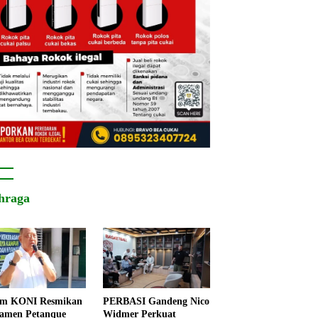
hraga
um KONI Resmikan
PERBASI Gandeng Nico
amen Petanque
Widmer Perkuat