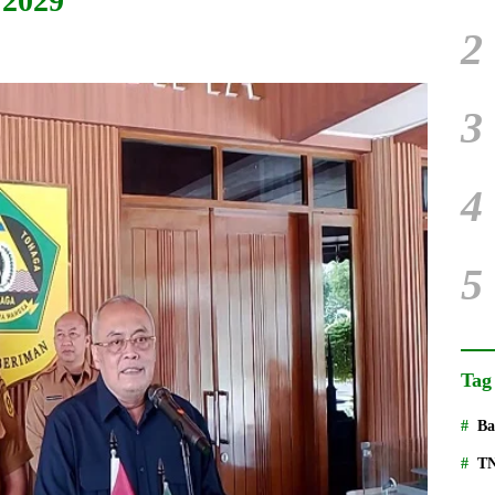
2029
2
3
4
5
Tag
Ba
T