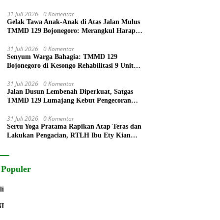
31 Juli 2026
0 Komentar
Gelak Tawa Anak-Anak di Atas Jalan Mulus
TMMD 129 Bojonegoro: Merangkul Harapan
di Pelosok Desa
31 Juli 2026
0 Komentar
Senyum Warga Bahagia: TMMD 129
Bojonegoro di Kesongo Rehabilitasi 9 Unit
RTLH
31 Juli 2026
0 Komentar
Jalan Dusun Lembenah Diperkuat, Satgas
TMMD 129 Lumajang Kebut Pengecoran
Rabat Beton
31 Juli 2026
0 Komentar
Sertu Yoga Pratama Rapikan Atap Teras dan
Lakukan Pengacian, RTLH Ibu Ety Kian
Rampung
 Populer
li
NI