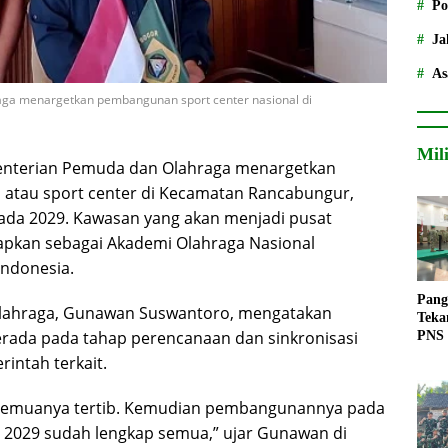
Po
Ja
As
ga menargetkan pembangunan sport center nasional di
Mil
terian Pemuda dan Olahraga
menargetkan
 atau sport center di Kecamatan Rancabungur,
pada 2029. Kawasan yang akan menjadi pusat
iapkan sebagai Akademi Olahraga Nasional
Indonesia.
Pang
lahraga,
Gunawan Suswantoro
, mengatakan
Teka
rada pada tahap perencanaan dan sinkronisasi
PNS
intah terkait.
r semuanya tertib. Kemudian pembangunannya pada
 2029 sudah lengkap semua,” ujar Gunawan di