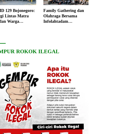
 129 Bojonegoro:
Family Gathering dan
rgi Lintas Matra
Olahraga Bersama
dan Warga
Infolahtadam
ngo, Percepat
V/Brawijaya Pererat
angunan Desa
Soliditas dan
Kebersamaan
MPUR ROKOK ILEGAL