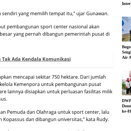
Inter
UND
 sendiri yang memilih tempat itu,” ujar Gunawan.
t pembangunan sport center nasional akan
rbesar yang pernah dibangun pemerintah pusat di
Bogo
Seng
Air A
n Tak Ada Kendala Komunikasi
apkan mencapai sekitar 750 hektare. Dari jumlah
 dikelola Kemenpora untuk pembangunan pusat
e lainnya disiapkan untuk perluasan fasilitas milik
us.
DWP 
Dono
rian Pemuda dan Olahraga untuk sport center, lalu
ke-8
n Kopassus dan dibangun universitas,” kata Rudy.