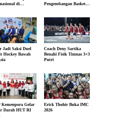
nasional di
Pengembangan Basket
IKMA
3×3
r Jadi Saksi Duel
Coach Deny Sartika
it Hockey Bawah
Benahi Fisik Timnas 3×3
sia
Putri
Kemenpora Gelar
Erick Thohir Buka IMC
r Darah HUT RI
2026
1