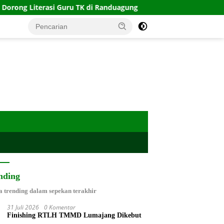
asi Guru TK di Randuagung
Menyambung Asa di Atas Su
nding
a trending dalam sepekan terakhir
31 Juli 2026
0 Komentar
Finishing RTLH TMMD Lumajang Dikebut