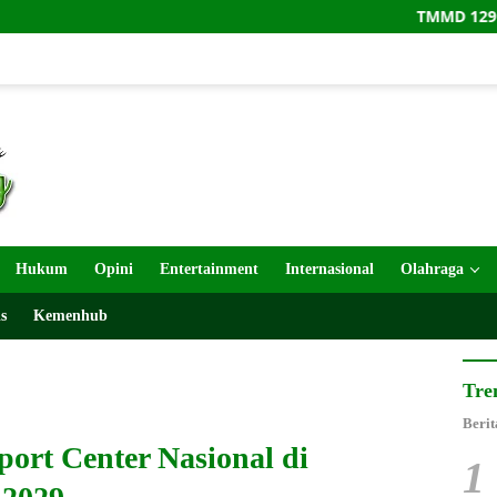
TMMD 129 Dorong Liter
Hukum
Opini
Entertainment
Internasional
Olahraga
s
Kemenhub
Tre
Berit
ort Center Nasional di
1