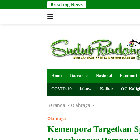
Langsung
Breaking News
ke
konten
Home
Daerah
Nasional
Ekonomi
COVID-19
Jokowi
Kalbar
OC Kaligi
Beranda
Olahraga
Olahraga
Kemenpora Targetkan Sp