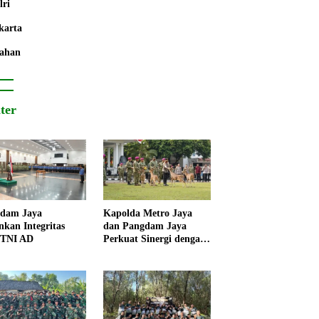
lri
karta
ahan
iter
dam Jaya
Kapolda Metro Jaya
nkan Integritas
dan Pangdam Jaya
 TNI AD
Perkuat Sinergi dengan
Korps Marinir