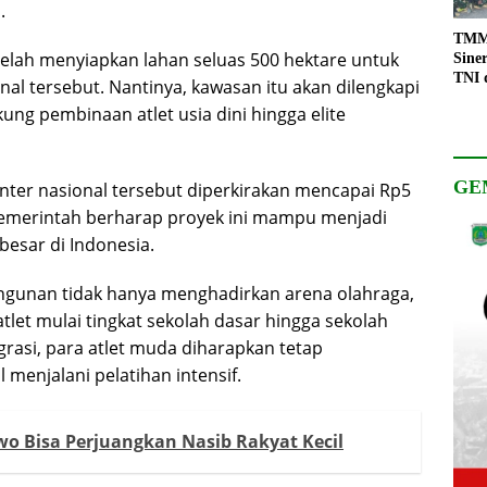
.
TMMD
lah menyiapkan lahan seluas 500 hektare untuk
Sine
TNI 
l tersebut. Nantinya, kawasan itu akan dilengkapi
Keso
ng pembinaan atlet usia dini hingga elite
Pemb
GE
ter nasional tersebut diperkirakan mencapai Rp5
 Pemerintah berharap proyek ini mampu menjadi
esar di Indonesia.
gunan tidak hanya menghadirkan arena olahraga,
 atlet mulai tingkat sekolah dasar hingga sekolah
rasi, para atlet muda diharapkan tetap
menjalani pelatihan intensif.
o Bisa Perjuangkan Nasib Rakyat Kecil