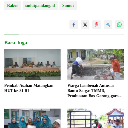
Rakor
sudutpandang.id
Sumut
Baca Juga
Pemkab Asahan Matangkan
Warga Lembenah Antusias
HUT ke-81 RI
Bantu Satgas TMMD,
Pembuatan Box Gorong-gorong
Bersama-sama