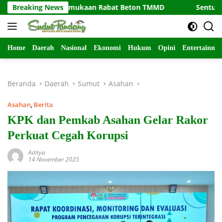
Langsung
 Permukaan Rabat Beton TMMD
Breaking News
Sentuhan Hangat di Kedun
ke
konten
Home
Daerah
Nasional
Ekonomi
Hukum
Opini
Entertainme
Beranda
Daerah
Sumut
Asahan
Asahan
,
Berita
KPK dan Pemkab Asahan Gelar Rakor
Perkuat Cegah Korupsi
Aditya
14 November 2025