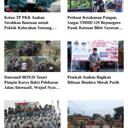
Ketua TP PKK Asahan
Perkuat Ketahanan Pangan,
Serahkan Bantuan untuk
Satgas TMMD 129 Bojonegoro
Poklak Kelurahan Sentang,
Pasok Ratusan Bibit Sayuran
Perkuat UMKM Jelang Lomba
untuk Warga Kesongo
UP2K Sumut
Danramil 0819/26 Tosari
Pemkab Asahan Bagikan
Pimpin Karya Bakti Pelebaran
Ribuan Bendera Merah Putih
Jalan Alternatif, Wujud Nyata
Kemanunggalan TNI dan
Rakyat