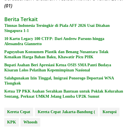
(01)
Berita Terkait
Timnas Indonesia Tersingkir di Piala AFF 2026 Usai Ditahan
Singapura 1-1
10 Kartu Legacy 100 CTFP: Dari Andrew Parsons hingga
Alessandra Giannetto
Paguyuban Konsumen Plastik dan Benang Nusantara Tolak
Kenaikan Harga Bahan Baku, Khawatir Picu PHK
Bupati Asahan Beri Apresiasi Ketua OSIS SMA Panti Budaya
Kisaran Lolos Pelatihan Kepemimpinan Nasional
Salahgunakan Izin Tinggal, Imigrasi Ponorogo Deportasi WNA
Tiongkok
Ketua TP PKK Asahan Serahkan Bantuan untuk Poklak Kelurahan
Sentang, Perkuat UMKM Jelang Lomba UP2K Sumut
Kereta Cepat
Kereta Cepat Jakarta-Bandung (
Korupsi
KPK
Whoosh