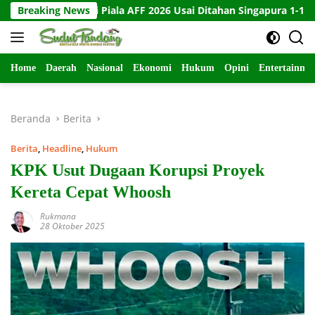
Langsung
gkir di Piala AFF 2026 Usai Ditahan Singapura 1-1
Breaking News
10 Kar
ke
konten
Home
Daerah
Nasional
Ekonomi
Hukum
Opini
Entertainme
Beranda
Berita
Berita
,
Headline
,
Hukum
KPK Usut Dugaan Korupsi Proyek
Kereta Cepat Whoosh
Rukmana
28 Oktober 2025