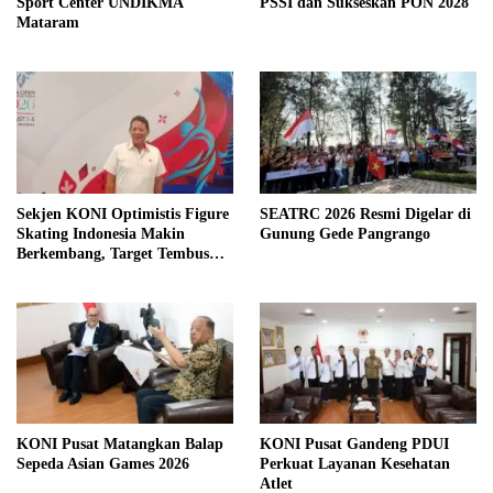
Sport Center UNDIKMA
PSSI dan Sukseskan PON 2028
Mataram
Sekjen KONI Optimistis Figure
SEATRC 2026 Resmi Digelar di
Skating Indonesia Makin
Gunung Gede Pangrango
Berkembang, Target Tembus
Olimpiade
KONI Pusat Matangkan Balap
KONI Pusat Gandeng PDUI
Sepeda Asian Games 2026
Perkuat Layanan Kesehatan
Atlet