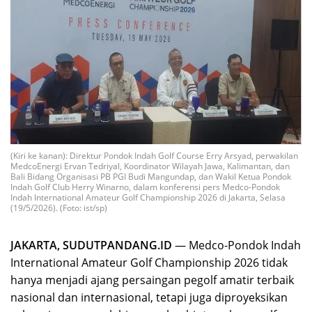
(Kiri ke kanan): Direktur Pondok Indah Golf Course Erry Arsyad, perwakilan
MedcoEnergi Ervan Tedriyal, Koordinator Wilayah Jawa, Kalimantan, dan
Bali Bidang Organisasi PB PGI Budi Mangundap, dan Wakil Ketua Pondok
Indah Golf Club Herry Winarno, dalam konferensi pers Medco-Pondok
Indah International Amateur Golf Championship 2026 di Jakarta, Selasa
(19/5/2026). (Foto: ist/sp)
JAKARTA, SUDUTPANDANG.ID
— Medco-Pondok Indah
International Amateur Golf Championship 2026 tidak
hanya menjadi ajang persaingan pegolf amatir terbaik
nasional dan internasional, tetapi juga diproyeksikan