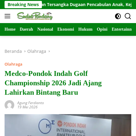
Langsung
 Kota Tahan Tersangka Dugaan Pencabulan Anak, Kejaksaan Tunju
Breaking News
ke
konten
Home
Daerah
Nasional
Ekonomi
Hukum
Opini
Entertainme
Beranda
Olahraga
Olahraga
Medco-Pondok Indah Golf
Championship 2026 Jadi Ajang
Lahirkan Bintang Baru
Agung Ferdianto
19 Mei 2026