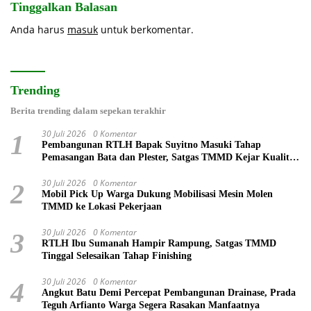
Tinggalkan Balasan
Anda harus
masuk
untuk berkomentar.
Trending
Berita trending dalam sepekan terakhir
30 Juli 2026
0 Komentar
1
Pembangunan RTLH Bapak Suyitno Masuki Tahap
Pemasangan Bata dan Plester, Satgas TMMD Kejar Kualitas
Hunian
30 Juli 2026
0 Komentar
2
Mobil Pick Up Warga Dukung Mobilisasi Mesin Molen
TMMD ke Lokasi Pekerjaan
30 Juli 2026
0 Komentar
3
RTLH Ibu Sumanah Hampir Rampung, Satgas TMMD
Tinggal Selesaikan Tahap Finishing
30 Juli 2026
0 Komentar
4
Angkut Batu Demi Percepat Pembangunan Drainase, Prada
Teguh Arfianto Warga Segera Rasakan Manfaatnya