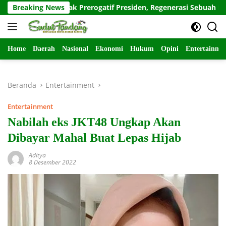
Langsung
polri: Hak Prerogatif Presiden, Regenerasi Sebuah Keniscayaan
Breaking News
ke
konten
Home
Daerah
Nasional
Ekonomi
Hukum
Opini
Entertainme
Beranda
Entertainment
Entertainment
Nabilah eks JKT48 Ungkap Akan
Dibayar Mahal Buat Lepas Hijab
Aditya
8 Desember 2022